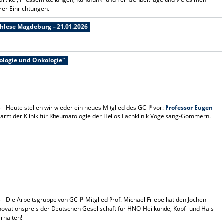
rer Einrichtungen.
hlese Magdeburg – 21.01.2026
ologie und Onkologie"
3 -
Heute stellen wir wieder ein neues Mitglied des GC-I³ vor:
Professor Eugen
farzt der Klinik für Rheumatologie der Helios Fachklinik Vogelsang-Gommern.
3 -
Die Arbeitsgruppe von GC-I³-Mitglied Prof. Michael Friebe hat den Jochen-
ovationspreis der Deutschen Gesellschaft für HNO-Heilkunde, Kopf- und Hals-
erhalten!