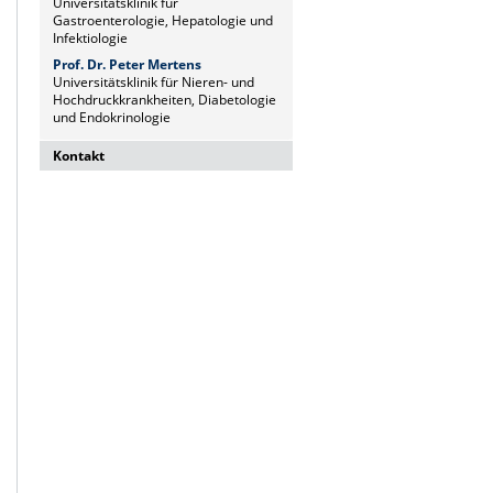
Universitätsklinik für
Gastroenterologie, Hepatologie und
Infektiologie
Prof. Dr. Peter Mertens
Universitätsklinik für Nieren- und
Hochdruckkrankheiten, Diabetologie
und Endokrinologie
Kontakt
Dr. Naz Sürücü
Wissenschaftskoordinatorin
Institut für Molekulare und Klinische
Immunologie
Leipziger Str. 44, Haus 26
39120 Magdeburg
naz.sueruecue@med.ovgu.de