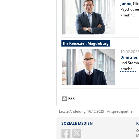
Junne
, Kl
Psychother
mehr ...
Ihr Reiseziel: Magdeburg
10.02.202
Dimitrios
und Stammz
mehr ...
RSS
Letzte Änderung: 16.12.2025 - Ansprechpartner:
Sie können eine Nachricht versenden an:
SOZIALE MEDIEN
K
Ihre E-Mailadresse:
O
M