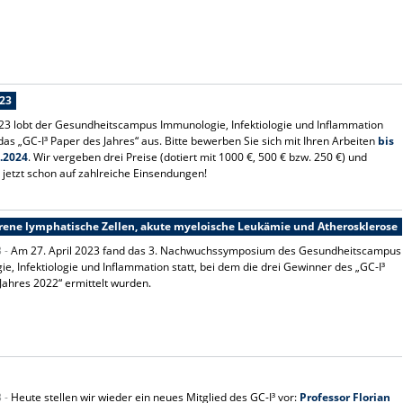
023
23 lobt der Gesundheitscampus Immunologie, Infektiologie und Inflammation
 das „GC-I³ Paper des Jahres“ aus. Bitte bewerben Sie sich mit Ihren Arbeiten
bis
.2024
. Wir vergeben drei Preise (dotiert mit 1000 €, 500 € bzw. 250 €) und
 jetzt schon auf zahlreiche Einsendungen!
orene lymphatische Zellen, akute myeloische Leukämie und Atherosklerose
3 -
Am 27. April 2023 fand das 3. Nachwuchssymposium des Gesundheitscampus
e, Infektiologie und Inflammation statt, bei dem die drei Gewinner des „GC-I³
Jahres 2022“ ermittelt wurden.
3 -
Heute stellen wir wieder ein neues Mitglied des GC-I³ vor:
Professor Florian