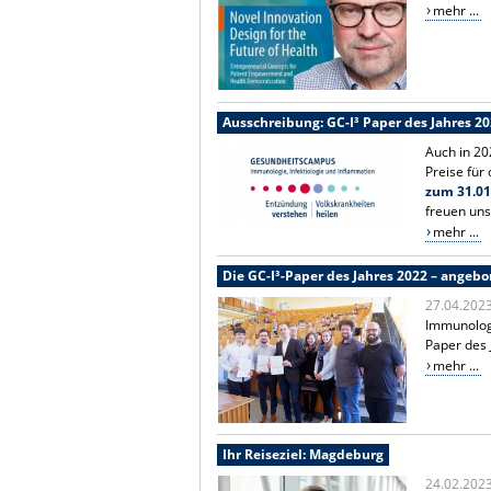
mehr ...
Ausschreibung: GC-I³ Paper des Jahres 2
Auch in 20
Preise für
zum 31.01
freuen uns
mehr ...
Die GC-I³-Paper des Jahres 2022 – angeb
27.04.202
Immunologi
Paper des 
mehr ...
Ihr Reiseziel: Magdeburg
24.02.202