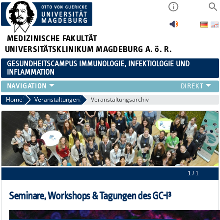
MEDIZINISCHE FAKULTÄT
UNIVERSITÄTSKLINIKUM MAGDEBURG A. ö. R.
GESUNDHEITSCAMPUS IMMUNOLOGIE, INFEKTIOLOGIE UND
INFLAMMATION
ÜBER UNS
Home
Veranstaltungen
Veranstaltungsarchiv
MITGLIEDER
PAPER D. JAHRES
AKTUELLES
YOUNG ACADEMY
VERANSTALTUNGEN
LINKS
1 / 1
KONTAKT
Seminare, Workshops & Tagungen des GC-I³