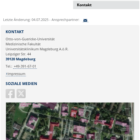
Kontakt
Dr. Naz Sürücü
Letzte Änderung: 04.07.2025 - Ansprechpartner:
Wissenschaftskoordinatorin
Sie können eine Nachricht versenden an:
Institut für Molekulare und
KONTAKT
Klinische Immunologie
Ihre E-Mailadresse:
Otto-von-Guericke-Universität
Leipziger Str. 44, Haus 26
Medizinische Fakultät
39120 Magdeburg
Universitätsklinikum Magdeburg A.ö.R.
Ihr Anliegen:
Leipziger Str. 44
naz.sueruecue@med.ovgu.de
39120 Magdeburg
Tel.:
+49-391-67-01
Impressum
SOZIALE MEDIEN