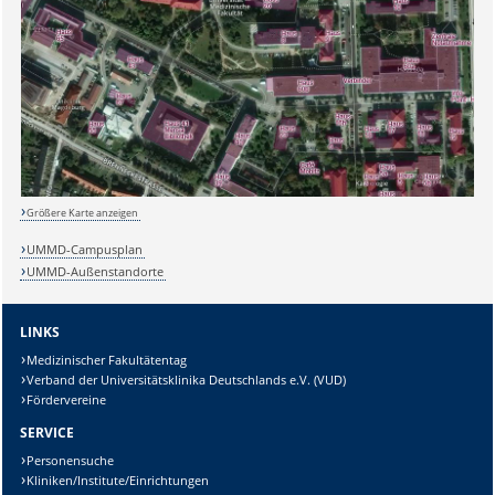
Größere Karte anzeigen
UMMD-Campusplan
UMMD-Außenstandorte
LINKS
Medizinischer Fakultätentag
Sicherheitsabfrage:
Verband der Universitätsklinika Deutschlands e.V. (VUD)
Fördervereine
SERVICE
Personensuche
Kliniken/Institute/Einrichtungen
Lösung: