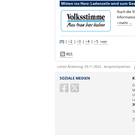
Mitten ins Herz: Ladenzeile wird zum G
Auch die V
Informatio
mehr ...
[1]
|
2
|
3
|
4
|
5
vor
RSS
Letzte Änderung: 03.11.2022 - Ansprechpartner:
Sie können eine Nachricht versenden an:
SOZIALE MEDIEN
K
Ihre E-Mailadresse:
O
M
U
Ihr Anliegen:
L
3
T