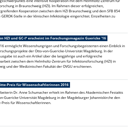
gsschwerpunkts eine intensive Kooperation mit dem Helmholtz-Zentrum für
forschung in Braunschweig (HZI). Im Rahmen dieser erfolgreichen,
rgreifenden Kooperation zwischen dem HZI Braunschweig und dem SFB 854
 GEROK-Stelle in der klinischen Infektiologie eingerichtet. Einzelheiten zu
en HZI und GC-I³ erscheint im Forschungsmagazin Guericke '16
16 ermöglicht Wissenshungrigen und Forschungsbegeisterten einen Einblick in
orschungsprojekte der Otto-von-Guericke-Universität Magdeburg. In der
Ausgabe ist auch ein Artikel über die langjährige und erfolgreiche
rbeit zwischen dem Helmholtz-Zentrum für Infektionsforschung (HZI) in
eig und der Medizinischen Fakultät der OVGU erschienen.
tte-Preis für Wissenschaftlerinnen 2016
rbeiterin Dr. Anne Schumacher erhielt im Rahmen des Akademischen Festakts
on-Guericke-Universität Magdeburg in der Magdeburger Johanniskirche den
e-Preis für Wissenschaftlerinnen.