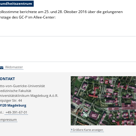
esundheitszentrum
olksstimme berichtete am 25. und 28. Oktober 2016 über die gelungenen
nstage des GC-I³ im Allee-Center:
Webmaster
Webmaster
ONTAKT
tto-von-Guericke-Universität
edizinische Fakultät
niversitätsklinikum Magdeburg A.ö.R.
eipziger Str. 44
9120 Magdeburg
el.:
+49-391-67-01
Impressum
Größere Karte anzeigen