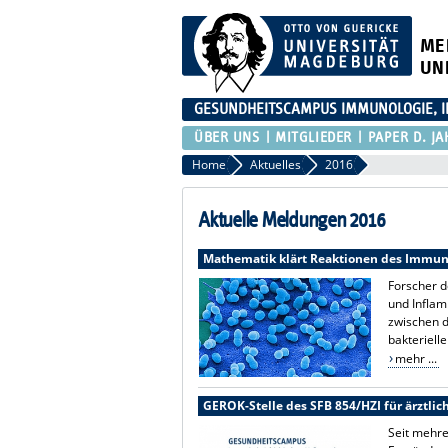
ME
UN
GESUNDHEITSCAMPUS IMMUNOLOGIE, I
ÜBER UNS
MITGLIEDER
PAPER D. JA
Home
Aktuelles
2016
Aktuelle Meldungen 2016
Mathematik klärt Reaktionen des Immu
Forscher 
und Infla
zwischen d
bakteriell
mehr ...
GEROK-Stelle des SFB 854/HZI für ärztlic
Seit mehre