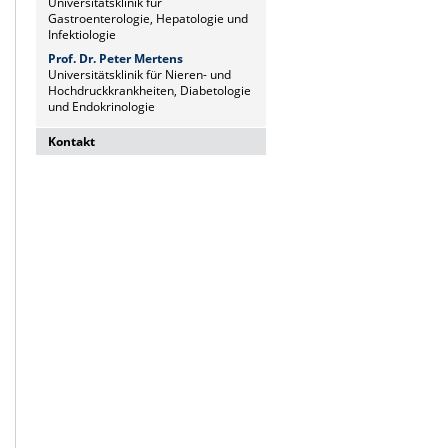
Universitätsklinik für
Gastroenterologie, Hepatologie und
Infektiologie
Prof. Dr. Peter Mertens
Universitätsklinik für Nieren- und
Hochdruckkrankheiten, Diabetologie
und Endokrinologie
Kontakt
Dr. Naz Sürücü
Wissenschaftskoordinatorin
Institut für Molekulare und Klinische
Immunologie
Leipziger Str. 44, Haus 26
39120 Magdeburg
naz.sueruecue@med.ovgu.de