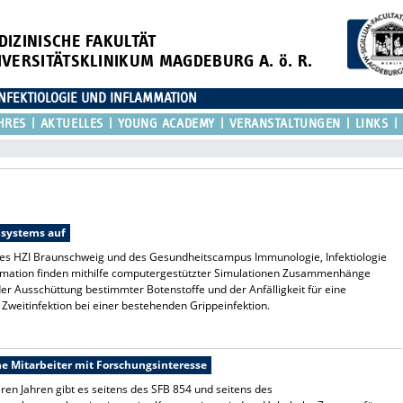
DIZINISCHE FAKULTÄT
IVERSITÄTSKLINIKUM MAGDEBURG A. ö. R.
NFEKTIOLOGIE UND INFLAMMATION
HRES
AKTUELLES
YOUNG ACADEMY
VERANSTALTUNGEN
LINKS
nsystems auf
des HZI Braunschweig und des Gesundheitscampus Immunologie, Infektiologie
mmation finden mithilfe computergestützter Simulationen Zusammenhänge
er Ausschüttung bestimmter Botenstoffe und der Anfälligkeit für eine
e Zweitinfektion bei einer bestehenden Grippeinfektion.
he Mitarbeiter mit Forschungsinteresse
ren Jahren gibt es seitens des SFB 854 und seitens des