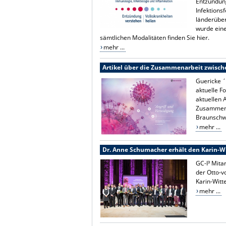
Entzündun
Infektions
länderübe
wurde eine
sämtlichen Modalitäten finden Sie hier.
mehr ...
Artikel über die Zusammenarbeit zwisch
Guericke ´
aktuelle F
aktuellen 
Zusammena
Braunschw
mehr ...
Dr. Anne Schumacher erhält den Karin-Wi
GC-I³ Mita
der Otto-v
Karin-Witt
mehr ...