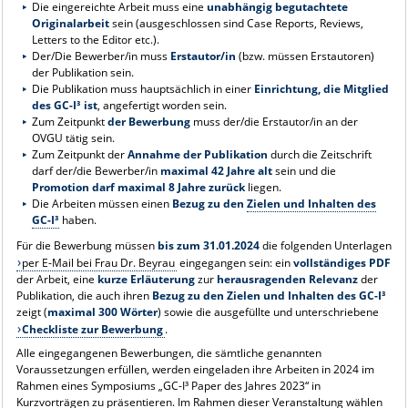
Die eingereichte Arbeit muss eine
unabhängig begutachtete
Originalarbeit
sein (ausgeschlossen sind Case Reports, Reviews,
Letters to the Editor etc.).
Der/Die Bewerber/in muss
Erstautor/in
(bzw. müssen Erstautoren)
der Publikation sein.
Die Publikation muss hauptsächlich in einer
Einrichtung, die Mitglied
des GC-I³ ist
, angefertigt worden sein.
Zum Zeitpunkt
der Bewerbung
muss der/die Erstautor/in an der
OVGU tätig sein.
Zum Zeitpunkt der
Annahme der Publikation
durch die Zeitschrift
darf der/die Bewerber/in
maximal 42 Jahre alt
sein und die
Promotion darf maximal 8 Jahre zurück
liegen.
Die Arbeiten müssen einen
Bezug zu den
Zielen und Inhalten des
GC-I³
haben.
Für die Bewerbung müssen
bis zum 31.01.2024
die folgenden Unterlagen
per E-Mail bei Frau Dr. Beyrau
eingegangen sein: ein
vollständiges PDF
der Arbeit, eine
kurze Erläuterung
zur
herausragenden Relevanz
der
Publikation, die auch ihren
Bezug zu den Zielen und Inhalten des GC-I³
zeigt (
maximal 300 Wörter
) sowie die ausgefüllte und unterschriebene
Checkliste zur Bewerbung
.
Alle eingegangenen Bewerbungen, die sämtliche genannten
Voraussetzungen erfüllen, werden eingeladen ihre Arbeiten in 2024 im
Rahmen eines Symposiums „GC-I³ Paper des Jahres 2023“ in
Kurzvorträgen zu präsentieren. Im Rahmen dieser Veranstaltung wählen