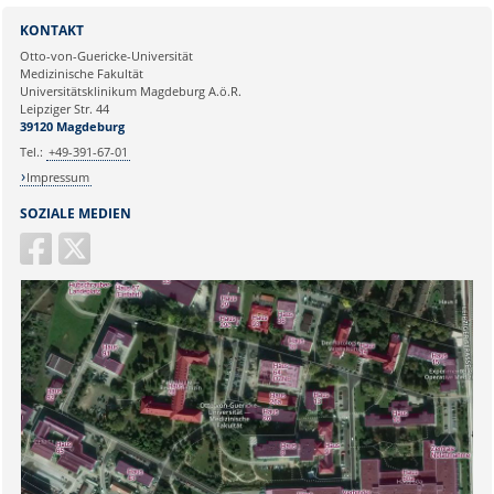
Sie können eine Nachricht versenden an:
Institut für Molekulare und
KONTAKT
Klinische Immunologie
Ihre E-Mailadresse:
Otto-von-Guericke-Universität
Leipziger Str. 44, Haus 26
Medizinische Fakultät
39120 Magdeburg
Universitätsklinikum Magdeburg A.ö.R.
Ihr Anliegen:
Leipziger Str. 44
naz.sueruecue@med.ovgu.de
39120 Magdeburg
Tel.:
+49-391-67-01
Impressum
SOZIALE MEDIEN