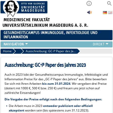
MEDIZINISCHE FAKULTÄT
UNIVERSITÄTSKLINIKUM MAGDEBURG A. ö. R.
GESUNDHEITSCAMPUS IMMUNOLOGIE, INFEKTIOLOGIE UND
INFLAMMATION
ÜBER UNS
Home
Aktuelles
Ausschreibung: GC-I³ Paper des Jahres 2023
MITGLIEDER
PAPER D. JAHRES
Ausschreibung: GC-I³ Paper des Jahres 2023
AKTUELLES
Auch in 2023 lobt der Gesundheitscampus Immunologie, Infektiologie und
YOUNG ACADEMY
Inflammation Preise für das „GC-I³ Paper des Jahres“ aus. Bitte bewerben
VERANSTALTUNGEN
Sie sich mit Ihren Arbeiten
bis zum 31.01.2024
. Wir vergeben drei Preise
(dotiert mit 1000 €, 500 € bzw. 250 €) und freuen uns jetzt schon auf
LINKS
zahlreiche Einsendungen!
KONTAKT
Die Vergabe der Preise erfolgt nach den folgenden Bedingungen:
Die Arbeit muss in 2023
entweder publiziert oder offiziell
akzeptiert
worden sein (bis spätestens zum 31.12.2023).