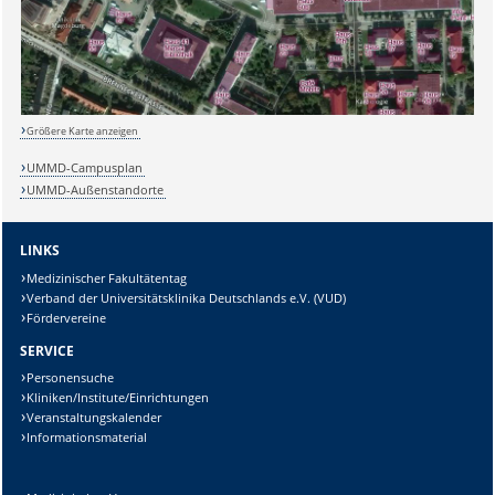
Größere Karte anzeigen
UMMD-Campusplan
Sicherheitsabfrage:
UMMD-Außenstandorte
LINKS
Medizinischer Fakultätentag
Lösung:
Verband der Universitätsklinika Deutschlands e.V. (VUD)
Fördervereine
SERVICE
Personensuche
Kliniken/Institute/Einrichtungen
Veranstaltungskalender
Informationsmaterial