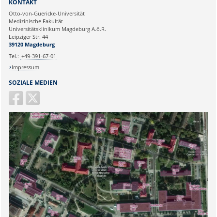
Institut für Molekulare und
KONTAKT
Klinische Immunologie
Ihre E-Mailadresse:
Otto-von-Guericke-Universität
Leipziger Str. 44, Haus 26
Medizinische Fakultät
39120 Magdeburg
Universitätsklinikum Magdeburg A.ö.R.
Ihr Anliegen:
Leipziger Str. 44
naz.sueruecue@med.ovgu.de
39120 Magdeburg
Tel.:
+49-391-67-01
Impressum
SOZIALE MEDIEN