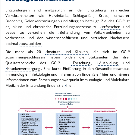
Entzündungen sind maßgeblich an der Entstehung zahlreicher
Volkskrankheiten wie Herzinfarkt, Schlaganfall, Krebs, schwerer
Bronchitis, Gelenkerkrankungen und Allergien beteiligt. Ziel des GC-I³ ist
es, akute und chronische Entzündungsprozesse zu
erforschen
und
besser zu verstehen, die
Behandlung
von Volkskrankheiten zu
verbessern und den wissenschaftlichen und ärztlichen Nachwuchs
optimal
auszubilden
.
Die mehr als 20
Institute und Kliniken
, die sich im GC-I³
zusammengeschlossen haben bilden die Stützsäulen der drei
Qualitätsbereiche des GC-I³ -
Forschung
,
Ausbildung
und
Krankenversorgung
. Eine kurze Einführung in den Gesundheitscampus
Immunologie, Infektiologie und Inflammation finden Sie
hier
und nähere
Informationen zum Forschungsschwerpunkt Immunologie und Molekulare
Medizin der Entzündung finden Sie
hier
.