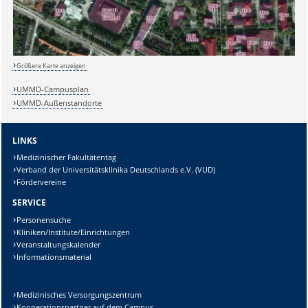
Größere Karte anzeigen
UMMD-Campusplan
UMMD-Außenstandorte
LINKS
Sicherheitsabfrage:
Medizinischer Fakultätentag
Verband der Universitätsklinika Deutschlands e.V. (VUD)
Fördervereine
SERVICE
Personensuche
Lösung:
Kliniken/Institute/Einrichtungen
Veranstaltungskalender
Informationsmaterial
Medizinisches Versorgungszentrum
Kooperationspartner auf dem Campus