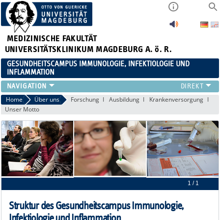
MEDIZINISCHE FAKULTÄT
UNIVERSITÄTSKLINIKUM MAGDEBURG A. ö. R.
GESUNDHEITSCAMPUS IMMUNOLOGIE, INFEKTIOLOGIE UND
INFLAMMATION
ÜBER UNS
Home
Über uns
Forschung
Ausbildung
Krankenversorgung
Unser Motto
MITGLIEDER
PAPER D. JAHRES
AKTUELLES
YOUNG ACADEMY
VERANSTALTUNGEN
LINKS
1 / 1
KONTAKT
Struktur des Gesundheitscampus Immunologie,
Infektiologie und Inflammation