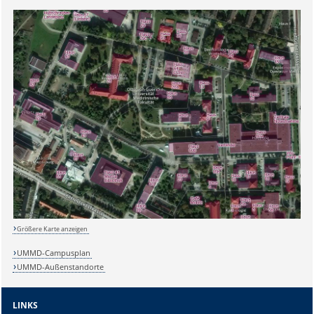
Sicherheitsabfrage:
Größere Karte anzeigen
UMMD-Campusplan
UMMD-Außenstandorte
Lösung:
LINKS