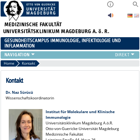
MEDIZINISCHE FAKULTÄT
UNIVERSITÄTSKLINIKUM MAGDEBURG A. ö. R.
GESUNDHEITSCAMPUS IMMUNOLOGIE, INFEKTIOLOGIE UND
INFLAMMATION
ÜBER UNS
Home
Kontakt
MITGLIEDER
PAPER D. JAHRES
Kontakt
AKTUELLES
Dr. Naz Sürücü
YOUNG ACADEMY
Wissenschaftskoordinatorin
VERANSTALTUNGEN
LINKS
Institut für Molekulare und Klinische
Immunologie
KONTAKT
Universitätsklinikum Magdeburg A.ö.R.
Otto-von-Guericke-Universität Magdeburg
Medizinische Fakultät
Leipziger Straße 44, Haus 26