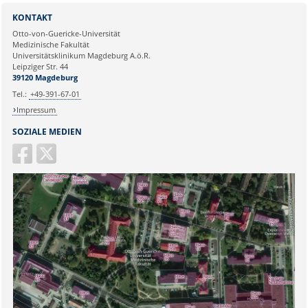
Sie können eine Nachricht versenden an:
Webmaster
Institut für Molekulare und
KONTAKT
Klinische Immunologie
Ihre E-Mailadresse:
Otto-von-Guericke-Universität
Leipziger Str. 44, Haus 26
Medizinische Fakultät
39120 Magdeburg
Universitätsklinikum Magdeburg A.ö.R.
Ihr Anliegen:
Leipziger Str. 44
naz.sueruecue@med.ovgu.de
39120 Magdeburg
Tel.:
+49-391-67-01
Impressum
SOZIALE MEDIEN