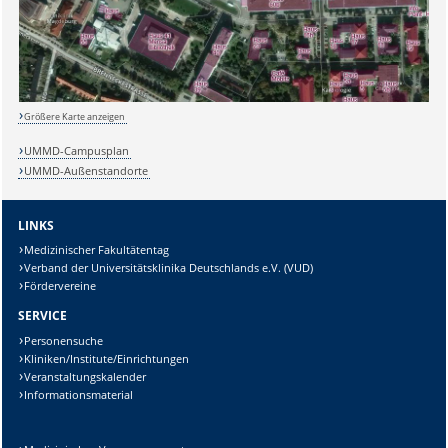
Größere Karte anzeigen
UMMD-Campusplan
Sicherheitsabfrage:
UMMD-Außenstandorte
LINKS
Medizinischer Fakultätentag
Lösung:
Verband der Universitätsklinika Deutschlands e.V. (VUD)
Fördervereine
SERVICE
Personensuche
Kliniken/Institute/Einrichtungen
Veranstaltungskalender
Informationsmaterial