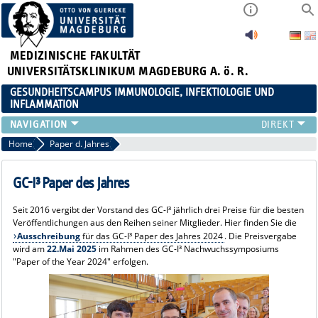
MEDIZINISCHE FAKULTÄT
UNIVERSITÄTSKLINIKUM MAGDEBURG A. ö. R.
GESUNDHEITSCAMPUS IMMUNOLOGIE, INFEKTIOLOGIE UND
INFLAMMATION
ÜBER UNS
Home
Paper d. Jahres
MITGLIEDER
PAPER D. JAHRES
GC-I³ Paper des Jahres
AKTUELLES
Seit 2016 vergibt der Vorstand des GC-I³ jährlich drei Preise für die besten
YOUNG ACADEMY
Veröffentlichungen aus den Reihen seiner Mitglieder. Hier finden Sie die
VERANSTALTUNGEN
Ausschreibung
für das GC-I³ Paper des Jahres 2024
. Die Preisvergabe
wird am
22.Mai 2025
im Rahmen des GC-I³ Nachwuchssymposiums
LINKS
"Paper of the Year 2024" erfolgen.
KONTAKT