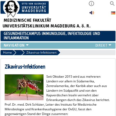
MEDIZINISCHE FAKULTÄT
UNIVERSITÄTSKLINIKUM MAGDEBURG A. ö. R.
GESUNDHEITSCAMPUS IMMUNOLOGIE, INFEKTIOLOGIE UND
INFLAMMATION
ÜBER UNS
Home
2016
Zikavirus-Infektionen
MITGLIEDER
PAPER D. JAHRES
Zikavirus-Infektionen
AKTUELLES
Seit Oktober 2015 wird aus mehreren
YOUNG ACADEMY
Ländern vor allem in Südamerika,
VERANSTALTUNGEN
Zentralamerika, der Karibik aber auch aus
Ländern im Südpazifik und von den
LINKS
Kapverdischen Inseln vermehrt über
KONTAKT
Erkrankungen durch das Zikavirus berichtet.
Prof. Dr. med. Dirk Schlüter, Leiter des Instituts für Medizinische
Mikrobiologie und Krankenhaushygiene der OvGU, fasst den
gegenwärtigen Stand der Dinge zusammen: