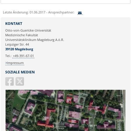
Letzte Änderung: 01.06.2017 - Ansprechpartner:
Sie können eine Nachricht versenden an:
KONTAKT
Ihre E-Mailadresse:
Otto-von-Guericke-Universität
Medizinische Fakultät
Universitätsklinikum Magdeburg A.ö.R.
Ihr Anliegen:
Leipziger Str. 44
39120 Magdeburg
Tel.:
+49-391-67-01
Impressum
SOZIALE MEDIEN