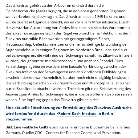
Das Zikavirus gehört zu den Arboviren und wird durch die
Gelbfiebermücke (
Aedes aegypti
), die in den oben genannten Regionen
weit verbreitet ist, übertragen. Das Zikavirus ist seit 1949 bekannt und
wurde zuerst in Uganda entdeckt, wo es vor allem Affen infizierte. Durch
die verstärkte Ausbreitung von Aedes-Moskitos hat sich das Vorkommen
des Zikavirus ausgeweitet. In der Regel verursacht eine Infektion mit dem
Zikavirus nur milde Beschwerden mit geringgradigem Fieber,
Hautausschlag, Gelenkschmerzen und eine nichteitrige Entzündung der
Augenbindehaut. In einigen Regionen im Nordosten Brasiliens sind nun
bei Schwangeren, die während der Schwangerschaft mit Zikavirus infiziert
wurden, Neugeborene mit Mikrozephalie und anderen Schädel-/Hirn-
Fehlbildungen geboren wurden. Eine kausale Verbindung zwischen der
Zikavirus-Infektion der Schwangeren und den kindlichen Fehlbildungen
erscheint derzeit wahrscheinlich, ist aber noch nicht endgültig bewiesen.
Die Verbindung zwischen Zikavirus-Infektion und Mikrozephalie ist bisher
nur in Brasilien beobachtet worden. Trotzdem gilt eine Reisewarnung des
Auswärtigen Amtes für Schwangere, die in die betroffenen Gebiete reisen
wollen. Eine Impfung gegen das Zikavirus gibt es nicht.
Eine aktuelle Einschätzung zur Entwicklung des Zikavirus-Ausbruchs
wird fortlaufend durch das
Robert-Koch-Institut
in Berlin
vorgenommen.
Bild: Eine weibliche Gelbfiebermücke nimmt eine Blutmahlzeit ein. James
Gathany. Quelle: CDC - Centers for Disease Control and Prevention.