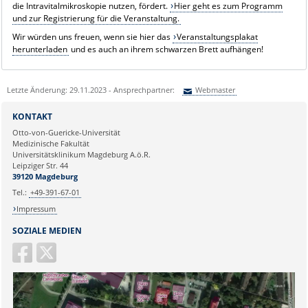
die Intravitalmikroskopie nutzen, fördert.
Hier geht es zum Programm
und zur Registrierung für die Veranstaltung.
Wir würden uns freuen, wenn sie hier das
Veranstaltungsplakat
herunterladen
und es auch an ihrem schwarzen Brett aufhängen!
Letzte Änderung: 29.11.2023 - Ansprechpartner:
Webmaster
Sie können eine Nachricht versenden an:
Webmaster
KONTAKT
Ihre E-Mailadresse:
Otto-von-Guericke-Universität
Medizinische Fakultät
Universitätsklinikum Magdeburg A.ö.R.
Ihr Anliegen:
Leipziger Str. 44
39120 Magdeburg
Tel.:
+49-391-67-01
Impressum
SOZIALE MEDIEN