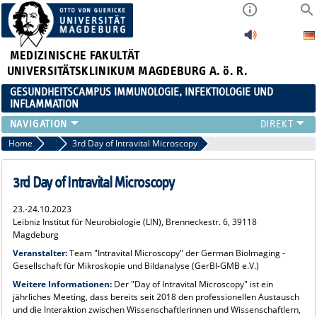
MEDIZINISCHE FAKULTÄT
UNIVERSITÄTSKLINIKUM MAGDEBURG A. ö. R.
GESUNDHEITSCAMPUS IMMUNOLOGIE, INFEKTIOLOGIE UND
INFLAMMATION
ÜBER UNS
Home
Veranstaltungen 2023
3rd Day of Intravital Microscopy
MITGLIEDER
PAPER D. JAHRES
3rd Day of Intravital Microscopy
AKTUELLES
23.-24.10.2023
YOUNG ACADEMY
Leibniz Institut für Neurobiologie (LIN), Brenneckestr. 6, 39118
VERANSTALTUNGEN
Magdeburg
LINKS
Veranstalter:
Team "Intravital Microscopy" der German BioImaging -
Gesellschaft für Mikroskopie und Bildanalyse (GerBI-GMB e.V.)
KONTAKT
Weitere Informationen:
Der "Day of Intravital Microscopy" ist ein
jährliches Meeting, dass bereits seit 2018 den professionellen Austausch
und die Interaktion zwischen Wissenschaftlerinnen und Wissenschaftlern,