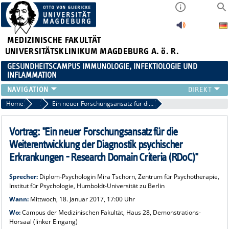
MEDIZINISCHE FAKULTÄT
UNIVERSITÄTSKLINIKUM MAGDEBURG A. ö. R.
GESUNDHEITSCAMPUS IMMUNOLOGIE, INFEKTIOLOGIE UND
INFLAMMATION
ÜBER UNS
Home
Veranstaltungen 2017
Ein neuer Forschungsansatz für die Weiterentwicklung der Diagnostik psychischer Erkrankungen - Research Domain Criteria (RDoC)
MITGLIEDER
PAPER D. JAHRES
Vortrag: "Ein neuer Forschungsansatz für die
AKTUELLES
Weiterentwicklung der Diagnostik psychischer
YOUNG ACADEMY
Erkrankungen - Research Domain Criteria (RDoC)"
VERANSTALTUNGEN
Sprecher:
Diplom-Psychologin Mira Tschorn, Zentrum für Psychotherapie,
LINKS
Institut für Psychologie, Humboldt-Universität zu Berlin
KONTAKT
Wann:
Mittwoch, 18. Januar 2017, 17:00 Uhr
Wo:
Campus der Medizinischen Fakultät, Haus 28, Demonstrations-
Hörsaal (linker Eingang)