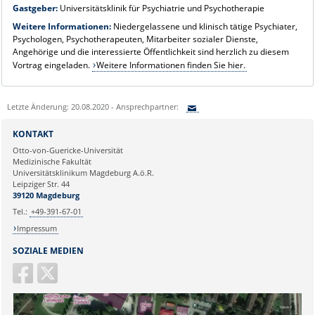
Gastgeber:
Universitätsklinik für Psychiatrie und Psychotherapie
Weitere Informationen:
Niedergelassene und klinisch tätige Psychiater,
Psychologen, Psychotherapeuten, Mitarbeiter sozialer Dienste,
Angehörige und die interessierte Öffentlichkeit sind herzlich zu diesem
Vortrag eingeladen.
Weitere Informationen finden Sie hier.
Letzte Änderung: 20.08.2020 - Ansprechpartner:
Sie können eine Nachricht versenden an:
KONTAKT
Ihre E-Mailadresse:
Otto-von-Guericke-Universität
Medizinische Fakultät
Universitätsklinikum Magdeburg A.ö.R.
Ihr Anliegen:
Leipziger Str. 44
39120 Magdeburg
Tel.:
+49-391-67-01
Impressum
SOZIALE MEDIEN