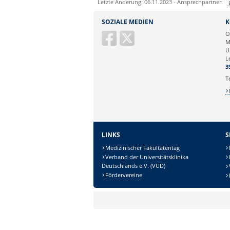
Letzte Änderung: 06.11.2023 - Ansprechpartner:
Sie können eine Nachricht versenden an:
SOZIALE MEDIEN
K
Ihre E-Mailadresse:
O
M
U
Ihr Anliegen:
L
3
T
LINKS
S
Medizinischer Fakultätentag
Verband der Universitätsklinika
Deutschlands e.V. (VUD)
Sicherheitsabfrage:
Fördervereine