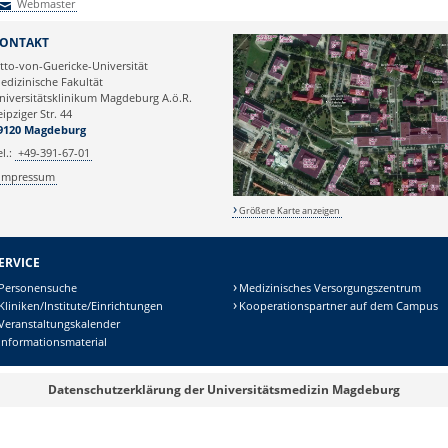
Webmaster
Webmaster
ONTAKT
tto-von-Guericke-Universität
edizinische Fakultät
niversitätsklinikum Magdeburg A.ö.R.
eipziger Str. 44
9120 Magdeburg
el.:
+49-391-67-01
Impressum
Größere Karte anzeigen
ERVICE
Personensuche
Medizinisches Versorgungszentrum
Kliniken/Institute/Einrichtungen
Kooperationspartner auf dem Campus
Veranstaltungskalender
Informationsmaterial
Datenschutzerklärung der Universitätsmedizin Magdeburg