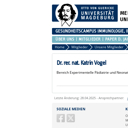
ME
UN
GESUNDHEITSCAMPUS IMMUNOLOGIE, I
ÜBER UNS
MITGLIEDER
PAPER D. JA
Home
Mitglieder
Unsere Mitglieder
Dr. rer. nat. Katrin Vogel
Bereich Experimentelle Pädiatrie und Neona
Letzte Änderung: 28.04.2025 - Ansprechpartner:
Sie können eine Nachricht versenden an:
SOZIALE MEDIEN
K
Ihre E-Mailadresse:
O
M
U
Ihr Anliegen: