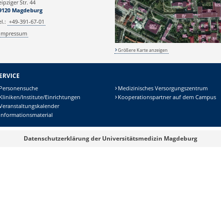
eipziger Str. 44
9120 Magdeburg
el.:
+49-391-67-01
Impressum
Größere Karte anzeigen
ERVICE
Personensuche
Medizinisches Versorgungszentrum
Kliniken/Institute/Einrichtungen
Kooperationspartner auf dem Campus
Veranstaltungskalender
Informationsmaterial
Datenschutzerklärung der Universitätsmedizin Magdeburg