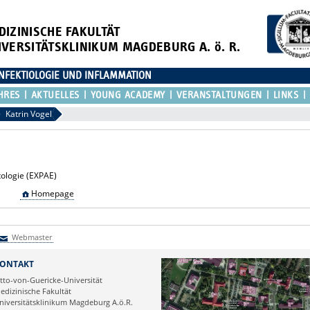
DIZINISCHE FAKULTÄT
IVERSITÄTSKLINIKUM MAGDEBURG A. ö. R.
NFEKTIOLOGIE UND INFLAMMATION
HRES
AKTUELLES
YOUNG ACADEMY
VERANSTALTUNGEN
LINKS
Katrin Vogel
tologie (EXPAE)
Homepage
Webmaster
Webmaster
ONTAKT
tto-von-Guericke-Universität
edizinische Fakultät
niversitätsklinikum Magdeburg A.ö.R.