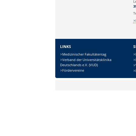
L
3
T
LINKS
S
Medizinischer Fakultätentag
Verband der Universitätsklinika
Deutschlands e.V. (VUD)
Sicherheitsabfrage:
Fördervereine
Lösung: