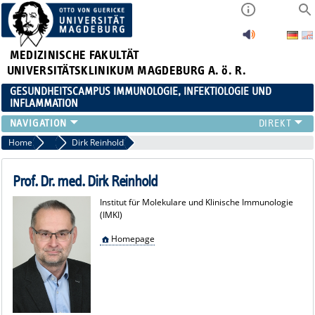
MEDIZINISCHE FAKULTÄT
UNIVERSITÄTSKLINIKUM MAGDEBURG A. ö. R.
GESUNDHEITSCAMPUS IMMUNOLOGIE, INFEKTIOLOGIE UND
INFLAMMATION
ÜBER UNS
Home
Unsere Mitglieder
Dirk Reinhold
MITGLIEDER
PAPER D. JAHRES
Prof. Dr. med. Dirk Reinhold
AKTUELLES
Institut für Molekulare und Klinische Immunologie
YOUNG ACADEMY
(IMKI)
VERANSTALTUNGEN
Homepage
LINKS
KONTAKT