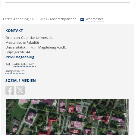
Letzte Änderung: 06.11.2023 - Ansprechpartner:
Webmaster
Sie können eine Nachricht versenden an:
Webmaster
KONTAKT
Ihre E-Mailadresse:
Otto-von-Guericke-Universität
Medizinische Fakultät
Universitätsklinikum Magdeburg A.ö.R.
Ihr Anliegen:
Leipziger Str. 44
39120 Magdeburg
Tel.:
+49-391-67-01
Impressum
SOZIALE MEDIEN