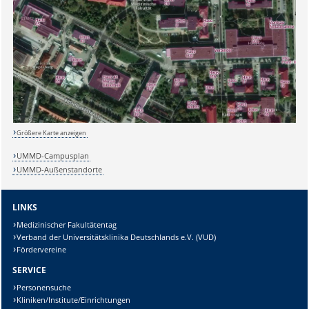
Sicherheitsabfrage:
Lösung:
Größere Karte anzeigen
UMMD-Campusplan
UMMD-Außenstandorte
LINKS
Medizinischer Fakultätentag
Verband der Universitätsklinika Deutschlands e.V. (VUD)
Fördervereine
SERVICE
Personensuche
Kliniken/Institute/Einrichtungen