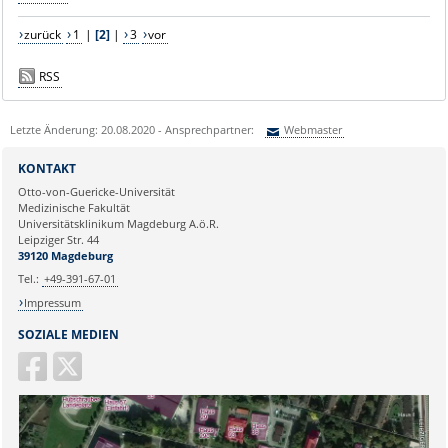
zurück
1
|
[2]
|
3
vor
RSS
Letzte Änderung: 20.08.2020 - Ansprechpartner:
Webmaster
Sie können eine Nachricht versenden an:
Webmaster
KONTAKT
Ihre E-Mailadresse:
Otto-von-Guericke-Universität
Medizinische Fakultät
Universitätsklinikum Magdeburg A.ö.R.
Ihr Anliegen:
Leipziger Str. 44
39120 Magdeburg
Tel.:
+49-391-67-01
Impressum
SOZIALE MEDIEN