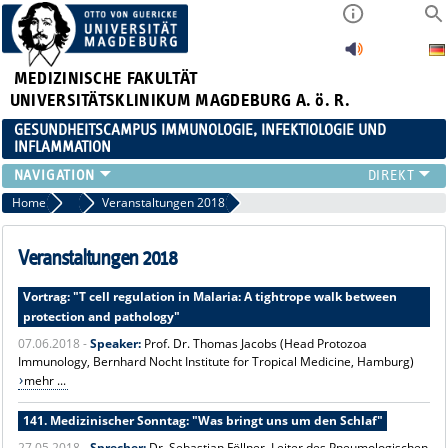
MEDIZINISCHE FAKULTÄT
UNIVERSITÄTSKLINIKUM MAGDEBURG A. ö. R.
GESUNDHEITSCAMPUS IMMUNOLOGIE, INFEKTIOLOGIE UND
INFLAMMATION
ÜBER UNS
Home
Veranstaltungsarchiv
Veranstaltungen 2018
MITGLIEDER
PAPER D. JAHRES
Veranstaltungen 2018
AKTUELLES
Vortrag: "T cell regulation in Malaria: A tightrope walk between
YOUNG ACADEMY
protection and pathology"
VERANSTALTUNGEN
07.06.2018 -
Speaker:
Prof. Dr. Thomas Jacobs (Head Protozoa
LINKS
Immunology, Bernhard Nocht Institute for Tropical Medicine, Hamburg)
KONTAKT
mehr ...
141. Medizinischer Sonntag: "Was bringt uns um den Schlaf"
27.05.2018 -
Sprecher:
Dr. Sebastian Föllner, Leiter des Pneumologischen