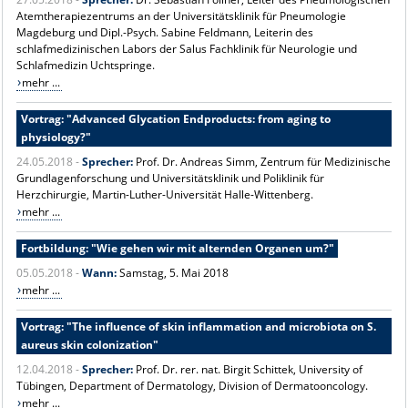
Atemtherapiezentrums an der Universitätsklinik für Pneumologie
Magdeburg und Dipl.-Psych. Sabine Feldmann, Leiterin des
schlafmedizinischen Labors der Salus Fachklinik für Neurologie und
Schlafmedizin Uchtspringe.
mehr ...
Vortrag: "Advanced Glycation Endproducts: from aging to
physiology?"
24.05.2018 -
Sprecher:
Prof. Dr. Andreas Simm, Zentrum für Medizinische
Grundlagenforschung und Universitätsklinik und Poliklinik für
Herzchirurgie, Martin-Luther-Universität Halle-Wittenberg.
mehr ...
Fortbildung: "Wie gehen wir mit alternden Organen um?"
05.05.2018 -
Wann:
Samstag, 5. Mai 2018
mehr ...
Vortrag: "The influence of skin inflammation and microbiota on S.
aureus skin colonization"
12.04.2018 -
Sprecher:
Prof. Dr. rer. nat. Birgit Schittek, University of
Tübingen, Department of Dermatology, Division of Dermatooncology.
mehr ...