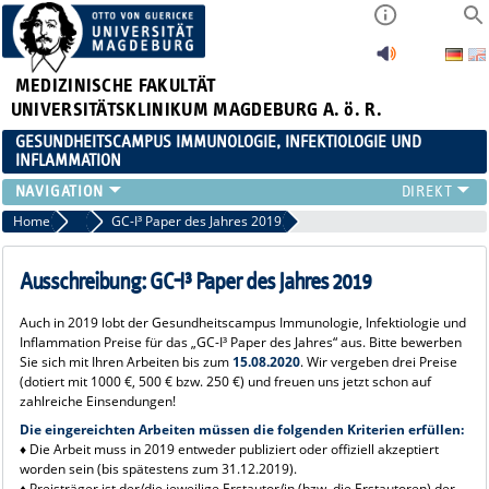
MEDIZINISCHE FAKULTÄT
UNIVERSITÄTSKLINIKUM MAGDEBURG A. ö. R.
GESUNDHEITSCAMPUS IMMUNOLOGIE, INFEKTIOLOGIE UND
INFLAMMATION
ÜBER UNS
Home
2019
GC-I³ Paper des Jahres 2019
MITGLIEDER
PAPER D. JAHRES
Ausschreibung: GC-I³ Paper des Jahres 2019
AKTUELLES
Auch in 2019 lobt der Gesundheitscampus Immunologie, Infektiologie und
YOUNG ACADEMY
Inflammation Preise für das „GC-I³ Paper des Jahres“ aus. Bitte bewerben
VERANSTALTUNGEN
Sie sich mit Ihren Arbeiten bis zu
m
15.08.2020
. Wir
vergeben drei Preise
(dotiert mit 1000 €, 500 € bzw. 250 €) und freuen uns jetzt schon auf
LINKS
zahlreiche Einsendungen!
KONTAKT
Die eingereichten Arbeiten müssen die folgenden Kriterien erfüllen:
♦ Die Arbeit muss in 2019 entweder publiziert oder offiziell akzeptiert
worden sein (bis spätestens zum 31.12.2019).
♦ Preisträger ist der/die jeweilige Erstautor/in (bzw. die Erstautoren) der