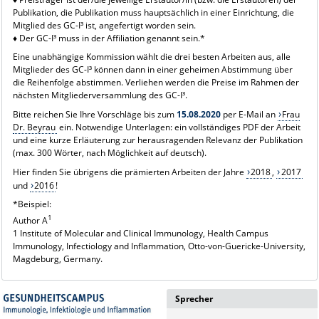
Publikation, die Publikation muss hauptsächlich in einer Einrichtung, die
Mitglied des GC-I³ ist, angefertigt worden sein.
♦
D
er GC-I³ muss in der Affiliation genannt sein.
*
Eine unabhängige Kommission wählt die drei besten Arbeiten aus, alle
Mitglieder des GC-I³ können dann in einer geheimen Abstimmung über
die Reihenfolge abstimmen. Verliehen werden die Preise im Rahmen der
nächsten Mitgliederversammlung des GC-I³.
Bitte reichen Sie Ihre Vorschläge bis zum
15.08.2020
per E-Mail an
Frau
Dr. Beyrau
ein. Notwendige Unterlagen: ein vollständiges PDF der Arbeit
und eine kurze Erläuterung zur herausragenden Relevanz der Publikation
(max. 300 Wörter, nach Möglichkeit auf deutsch).
Hier finden Sie übrigens die prämierten Arbeiten der Jahre
2018
,
2017
und
2016
!
*Beispiel:
1
Author A
1 Institute of Molecular and Clinical Immunology, Health Campus
Immunology, Infectiology and Inflammation, Otto-von-Guericke-University,
Magdeburg, Germany.
Sprecher