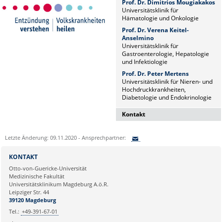
Prof. Dr. Dimitrios Mougiakakos
Universitätsklinik für
Hämatologie und Onkologie
Prof. Dr. Verena Keitel-
Anselmino
Universitätsklinik für
Gastroenterologie, Hepatologie
und Infektiologie
Prof. Dr. Peter Mertens
Universitätsklinik für Nieren- und
Hochdruckkrankheiten,
Diabetologie und Endokrinologie
Kontakt
Dr. Naz Sürücü
Letzte Änderung: 09.11.2020 - Ansprechpartner:
Wissenschaftskoordinatorin
Sie können eine Nachricht versenden an:
Institut für Molekulare und
KONTAKT
Klinische Immunologie
Ihre E-Mailadresse:
Otto-von-Guericke-Universität
Leipziger Str. 44, Haus 26
Medizinische Fakultät
39120 Magdeburg
Universitätsklinikum Magdeburg A.ö.R.
Ihr Anliegen:
Leipziger Str. 44
naz.sueruecue@med.ovgu.de
39120 Magdeburg
Tel.:
+49-391-67-01