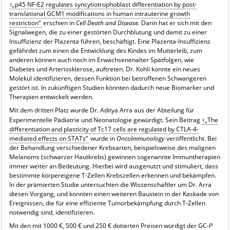
„p45 NF-E2 regulates syncytiotrophoblast differentiation by post-
translational GCM1 modifications in human intrauterine growth
restriction“
erschien in
Cell Death and Disease.
Darin hat er sich mit den
Signalwegen, die zu einer gestörten Durchblutung und damit zu einer
Insuffizienz der Plazenta führen, beschäftigt. Eine Plazenta-Insuffizienz
gefährdet zum einen die Entwicklung des Kindes im Mutterleib, zum
anderen können auch noch im Erwachsenenalter Spätfolgen, wie
Diabetes und Arteriosklerose, auftreten. Dr. Kohli konnte ein neues
Molekül identifizieren, dessen Funktion bei betroffenen Schwangeren
gestört ist. In zukünftigen Studien könnten dadurch neue Biomarker und
Therapien entwickelt werden.
Mit dem dritten Platz wurde Dr. Aditya Arra aus der Abteilung für
Experimentelle Pädiatrie und Neonatologie gewürdigt. Sein Beitrag
„The
differentiation and plasticity of Tc17 cells are regulated by CTLA-4-
mediated effects on STATs“
wurde in
OncoImmunology
veröffentlicht. Bei
der Behandlung verschiedener Krebsarten, beispielsweise des malignen
Melanoms (schwarzer Hautkrebs) gewinnen sogenannte Immuntherapien
immer weiter an Bedeutung. Hierbei wird ausgenutzt und stimuliert, dass
bestimmte körpereigene T-Zellen Krebszellen erkennen und bekämpfen.
In der prämierten Studie untersuchten die Wissenschaftler um Dr. Arra
diesen Vorgang, und konnten einen weiteren Baustein in der Kaskade von
Ereignissen, die für eine effiziente Tumorbekämpfung durch T-Zellen
notwendig sind, identifizieren.
Mit den mit 1000 €, 500 € und 250 € dotierten Preisen würdigt der GC-I³