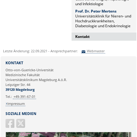
und Infektiologie
Prof. Dr. Peter Mertens
Universitätsklinik für Nieren- und
Hochdruckkrankheiten,
Diabetologie und Endokrinologie
Kontakt
Dr. Naz Sürücü
Letzte Änderung: 22.09.2021 - Ansprechpartner:
Webmaster
Wissenschaftskoordinatorin
Sie können eine Nachricht versenden an:
Webmaster
Institut für Molekulare und
KONTAKT
Klinische Immunologie
Ihre E-Mailadresse:
Otto-von-Guericke-Universität
Leipziger Str. 44, Haus 26
Medizinische Fakultät
39120 Magdeburg
Universitätsklinikum Magdeburg A.ö.R.
Ihr Anliegen:
Leipziger Str. 44
naz.sueruecue@med.ovgu.de
39120 Magdeburg
Tel.:
+49-391-67-01
Impressum
SOZIALE MEDIEN