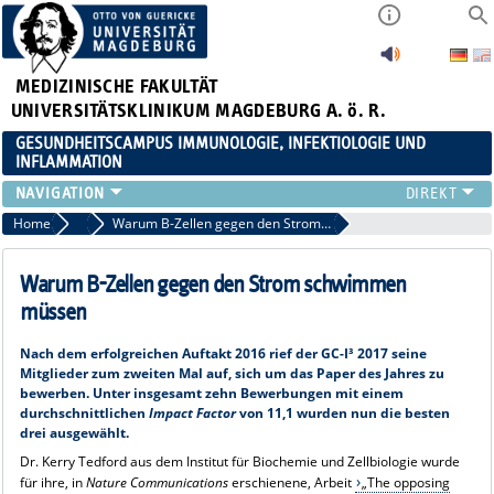
MEDIZINISCHE FAKULTÄT
UNIVERSITÄTSKLINIKUM MAGDEBURG A. ö. R.
GESUNDHEITSCAMPUS IMMUNOLOGIE, INFEKTIOLOGIE UND
INFLAMMATION
ÜBER UNS
Home
2018
Warum B-Zellen gegen den Strom schwimmen müssen
MITGLIEDER
PAPER D. JAHRES
Warum B-Zellen gegen den Strom schwimmen
AKTUELLES
müssen
YOUNG ACADEMY
Nach dem erfolgreichen Auftakt 2016 rief der GC-I³ 2017 seine
VERANSTALTUNGEN
Mitglieder zum zweiten Mal auf, sich um das Paper des Jahres zu
LINKS
bewerben. Unter insgesamt zehn Bewerbungen mit einem
durchschnittlichen
Impact Factor
von 11,1 wurden nun die besten
KONTAKT
drei ausgewählt.
Dr. Kerry Tedford aus dem Institut für Biochemie und Zellbiologie wurde
für ihre, in
Nature Communications
erschienene, Arbeit
„The opposing