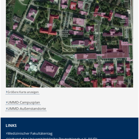
Größere Karte anzeigen
UMMD-Campusplan
UMMD-Außenstandorte
LINKS
Medizinischer Fakultätentag
Verband der Universitätsklinika Deutschlands e.V. (VUD)