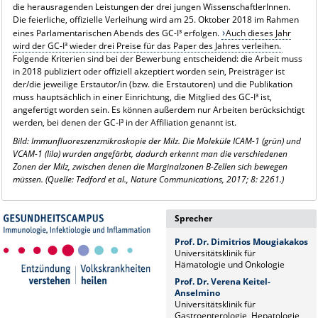
die herausragenden Leistungen der drei jungen WissenschaftlerInnen.
Die feierliche, offizielle Verleihung wird am 25. Oktober 2018 im Rahmen
eines Parlamentarischen Abends des GC-I³ erfolgen.
Auch dieses Jahr
wird der GC-I³ wieder drei Preise für das Paper des Jahres verleihen.
Folgende Kriterien sind bei der Bewerbung entscheidend: die Arbeit muss
in 2018 publiziert oder offiziell akzeptiert worden sein, Preisträger ist
der/die jeweilige Erstautor/in (bzw. die Erstautoren) und die Publikation
muss hauptsächlich in einer Einrichtung, die Mitglied des GC-I³ ist,
angefertigt worden sein. Es können außerdem nur Arbeiten berücksichtigt
werden, bei denen der GC-I³ in der Affiliation genannt ist.
Bild: Immunfluoreszenzmikroskopie der Milz. Die Moleküle ICAM-1 (grün) und
VCAM-1 (lila) wurden angefärbt, dadurch erkennt man die verschiedenen
Zonen der Milz, zwischen denen die Marginalzonen B-Zellen sich bewegen
müssen. (Quelle: Tedford et al., Nature Communications, 2017; 8: 2261.)
Sprecher
Prof. Dr. Dimitrios Mougiakakos
Universitätsklinik für
Hämatologie und Onkologie
Prof. Dr. Verena Keitel-
Anselmino
Universitätsklinik für
Gastroenterologie, Hepatologie