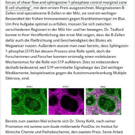
forces of shear flow and sphingosine-1-phosphate control marginal zone
B cell shuttling“
, mit dem ersten Preis ausgezeichnet. Marginalzonen B-
Zellen sind spezialisierte B-Zellen in der Milz, sie sind ein wichtiger
Bestandteil der frühen Immunantwort gegen Krankheitserreger im Blut.
Um Ihre Aufgabe optimal zu erfüllen, müssen Sie sich zwischen
verschiedenen Regionen in der Milz hin- und her bewegen. Dr. Tedford
konnte in Ihrer Veröffentlichung das erste Mal zeigen, dass die B-Zellen
dafür auch die Fließrichtung und Geschwindigkeit des Blutes als
Wegweiser nutzen. Außerdem wusste man zwar bereits, dass Sphingosin-
1-phosphat (S1P) bei diesem Prozess eine Rolle spielt, doch die
Forscherinnen und Forscher konnten erstmalig einen molekularen
Mechanismus für die Rolle von S1P aufklären. Dies ist insbesondere
deshalb bedeutend, weil S1P-vermittelte Signalwege das Ziel wichtiger
Medikamente, beispielsweise gegen die Autoimmunerkrankung Multiple
Sklerose, sind.
Bereits zum zweiten Mal sicherte sich Dr. Shrey Kohli, nach seiner
Promotion mit
summa cum laude
mittlerweile PostDoc im Institut für
Klinische Chemie und Pathobiochemie, den zweiten Preis. Seine Arbeit