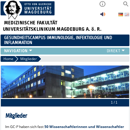
MEDIZINISCHE FAKULTÄT
UNIVERSITÄTSKLINIKUM MAGDEBURG A. ö. R.
GESUNDHEITSCAMPUS IMMUNOLOGIE, INFEKTIOLOGIE UND
INFLAMMATION
ÜBER UNS
Home
Mitglieder
MITGLIEDER
PAPER D. JAHRES
AKTUELLES
YOUNG ACADEMY
VERANSTALTUNGEN
LINKS
1 / 1
KONTAKT
Mitglieder
Im GC-I³ haben sich fast
50 Wissenschaftlerinnen und Wissenschaftler