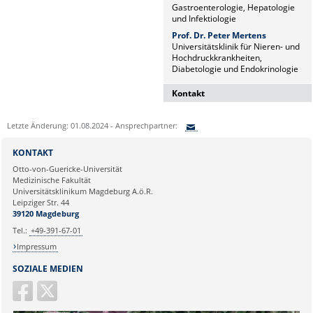
Gastroenterologie, Hepatologie
und Infektiologie
Prof. Dr. Peter Mertens
Universitätsklinik für Nieren- und
Hochdruckkrankheiten,
Diabetologie und Endokrinologie
Kontakt
Dr. Naz Sürücü
Letzte Änderung: 01.08.2024 - Ansprechpartner:
Wissenschaftskoordinatorin
Sie können eine Nachricht versenden an:
Institut für Molekulare und
KONTAKT
Klinische Immunologie
Ihre E-Mailadresse:
Otto-von-Guericke-Universität
Leipziger Str. 44, Haus 26
Medizinische Fakultät
39120 Magdeburg
Universitätsklinikum Magdeburg A.ö.R.
Ihr Anliegen:
Leipziger Str. 44
naz.sueruecue@med.ovgu.de
39120 Magdeburg
Tel.:
+49-391-67-01
Impressum
SOZIALE MEDIEN