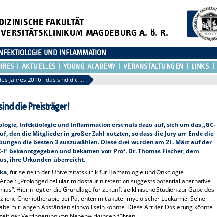
DIZINISCHE FAKULTÄT
IVERSITÄTSKLINIKUM MAGDEBURG A. ö. R.
NFEKTIOLOGIE UND INFLAMMATION
HRES
AKTUELLES
YOUNG ACADEMY
VERANSTALTUNGEN
LINKS
GC-I³ Paper des Jahres 2016 - das sind die Preisträger!
ind die Preisträger!
ogie, Infektiologie und Inflammation erstmals dazu auf, sich um das „GC-
uf, den die Mitglieder in großer Zahl nutzten, so dass die Jury am Ende die
rbungen die besten 3 auszuwählen. Diese drei wurden am 21. März auf der
C-I³ bekanntgegeben und bekamen von Prof. Dr. Thomas Fischer, dem
s, ihre Urkunden überreicht.
pka
, für seine in der Universitätsklinik für Hämatologie und Onkologie
 Arbeit „Prolonged cellular midostaurin retention suggests potential alternative
mias“. Hierin legt er die Grundlage für zukünftige klinische Studien zur Gabe des
ätzliche Chemotherapie bei Patienten mit akuter myeloischer Leukämie. Seine
abe mit langen Abständen sinnvoll sein könnte. Diese Art der Dosierung könnte
hzeitiger Verringerung von Nebenwirkungen führen.