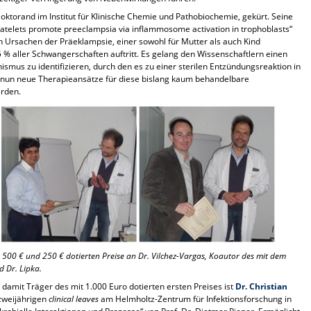
Doktorand im Institut für Klinische Chemie und Pathobiochemie, gekürt. Seine
platelets promote preeclampsia via inflammosome activation in trophoblasts“
n Ursachen der Präeklampsie, einer sowohl für Mutter als auch Kind
5 % aller Schwangerschaften auftritt. Es gelang den Wissenschaftlern einen
mus zu identifizieren, durch den es zu einer sterilen Entzündungsreaktion in
 nun neue Therapieansätze für diese bislang kaum behandelbare
erden.
0 €, 500 € und 250 € dotierten Preise an Dr. Vilchez-Vargas, Koautor des mit dem
d Dr. Lipka.
amit Träger des mit 1.000 Euro dotierten ersten Preises ist
Dr. Christian
 zweijährigen
clinical leaves
am Helmholtz-Zentrum für Infektionsforschung in