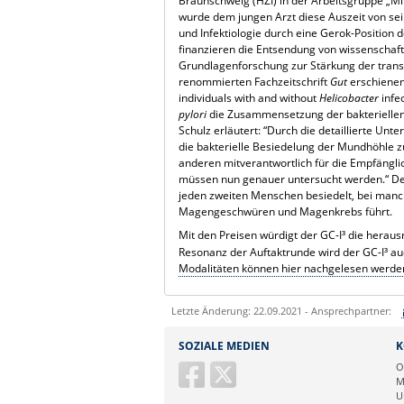
Braunschweig (HZI) in der Arbeitsgruppe „Mik
wurde dem jungen Arzt diese Auszeit von sein
und Infektiologie durch eine Gerok-Position 
finanzieren die Entsendung von wissenschaftl
Grundlagenforschung zur Stärkung der transl
renommierten Fachzeitschrift
Gut
erschienene
individuals with and without
Helicobacter
infe
pylori
die Zusammensetzung der bakteriellen
Schulz erläutert: “Durch die detaillierte U
die bakterielle Besiedelung der Mundhöhle
anderen mitverantwortlich für die Empfängli
müssen nun genauer untersucht werden.“ Den
jeden zweiten Menschen besiedelt, bei manch
Magengeschwüren und Magenkrebs führt.
Mit den Preisen würdigt der GC-I³ die herau
Resonanz der Auftaktrunde wird der GC-I³ auc
Modalitäten können hier nachgelesen werde
Letzte Änderung: 22.09.2021 - Ansprechpartner:
Sie können eine Nachricht versenden an:
SOZIALE MEDIEN
K
Ihre E-Mailadresse:
O
M
U
Ihr Anliegen: