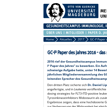
ME
UN
GESUNDHEITSCAMPUS IMMUNOLOGIE, I
ÜBER UNS
MITGLIEDER
PAPER D. JA
Home
Aktuelles
2017
GC-I³ Paper des Jahres 2016 - das s
2016 rief der Gesundheitscampus Immunol
I³ Paper des Jahres“ zu bewerben. Ein Aufr
schwierige Aufgabe hatte, unter 14 Bewe
jährlichen Mitgliederversammlung des G
leitenden Sprecher des Gesundheitscampu
Den dritten Platz sicherte sich
Dr. Daniel Li
angefertigte, und in
Leukemia
veröffentlichte
dosing strategies for FLT3-ITD-positive leuke
Tyrosinkinaseinhibitors Midostaurin als zus
Ergebnisse zeigen, dass eine hochdosierte G
zur Verbesserung der Wirksamkeit bei gleic