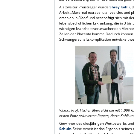
Als zweiter Preisträger wurde
Shrey Kohli
, 
Arbeit „Maternal extracellular vesicles and 
erschien in
Blood
und beschäftigt sich mit de
lebensbedrohlichen Erkrankung, die in 3 bis 
wichtigen krankheitsverursachenden Mechanis
Zellen der Plazenta kommt. Dadurch können
Schwangerschaftskomplikation entwickelt w
V.l.n.r.: Prof. Fischer überreicht die mit 1.00
ersten Platz prämierten Papers, Herrn Kohli un
Gewinner des diesjährigen Wettbewerbs und d
Schulz
. Seine Arbeit ist das Ergebnis seines