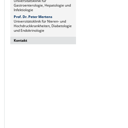
Universitätsklinik für
Gastroenterologie, Hepatologie und
Infektiologie
Prof. Dr. Peter Mertens
Universitätsklinik für Nieren- und
Hochdruckkrankheiten, Diabetologie
und Endokrinologie
Kontakt
Dr. Naz Sürücü
Wissenschaftskoordinatorin
Institut für Molekulare und Klinische
Immunologie
Leipziger Str. 44, Haus 26
39120 Magdeburg
naz.sueruecue@med.ovgu.de