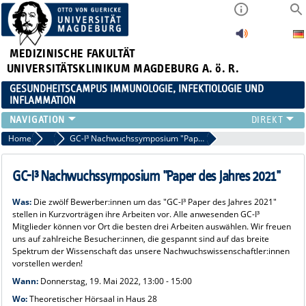
MEDIZINISCHE FAKULTÄT
UNIVERSITÄTSKLINIKUM MAGDEBURG A. ö. R.
GESUNDHEITSCAMPUS IMMUNOLOGIE, INFEKTIOLOGIE UND
INFLAMMATION
ÜBER UNS
Home
Veranstaltungen 2022
GC-I³ Nachwuchssymposium "Paper des Jahres 2021"
MITGLIEDER
PAPER D. JAHRES
GC-I³ Nachwuchssymposium "Paper des Jahres 2021"
AKTUELLES
Was:
Die zwölf Bewerber:innen um das "GC-I³ Paper des Jahres 2021"
YOUNG ACADEMY
stellen in Kurzvorträgen ihre Arbeiten vor. Alle anwesenden GC-I³
VERANSTALTUNGEN
Mitglieder können vor Ort die besten drei Arbeiten auswählen. Wir freuen
uns auf zahlreiche Besucher:innen, die gespannt sind auf das breite
LINKS
Spektrum der Wissenschaft das unsere Nachwuchswissenschaftler:innen
KONTAKT
vorstellen werden!
Wann:
Donnerstag, 19. Mai 2022, 13:00 - 15:00
Wo:
Theoretischer Hörsaal in Haus 28