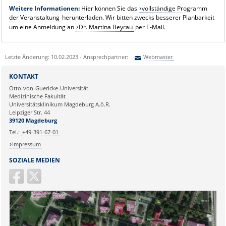
Weitere Informationen:
Hier können Sie das
vollständige Programm
der Veranstaltung
herunterladen. Wir bitten zwecks besserer Planbarkeit
um eine Anmeldung an
Dr. Martina Beyrau
per E-Mail.
Letzte Änderung: 10.02.2023 - Ansprechpartner:
Webmaster
Sie können eine Nachricht versenden an:
Webmaster
KONTAKT
Ihre E-Mailadresse:
Otto-von-Guericke-Universität
Medizinische Fakultät
Universitätsklinikum Magdeburg A.ö.R.
Ihr Anliegen:
Leipziger Str. 44
39120 Magdeburg
Tel.:
+49-391-67-01
Impressum
SOZIALE MEDIEN