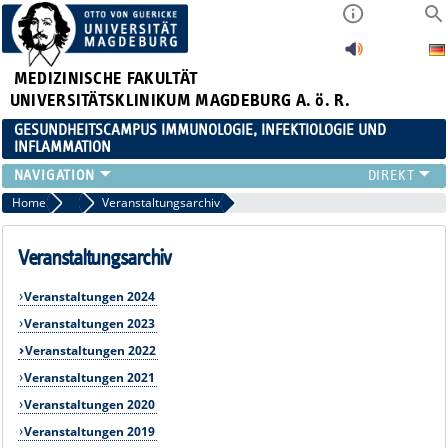
MEDIZINISCHE FAKULTÄT
UNIVERSITÄTSKLINIKUM MAGDEBURG A. ö. R.
GESUNDHEITSCAMPUS IMMUNOLOGIE, INFEKTIOLOGIE UND
INFLAMMATION
ÜBER UNS
Home
Veranstaltungen
Veranstaltungsarchiv
MITGLIEDER
PAPER D. JAHRES
Veranstaltungsarchiv
AKTUELLES
Veranstaltungen 2024
YOUNG ACADEMY
Veranstaltungen 2023
VERANSTALTUNGEN
Veranstaltungen 2022
LINKS
KONTAKT
Veranstaltungen 2021
Veranstaltungen 2020
Veranstaltungen 2019