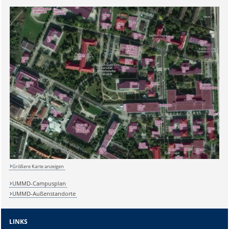
Sicherheitsabfrage:
Größere Karte anzeigen
Lösung:
UMMD-Campusplan
UMMD-Außenstandorte
LINKS