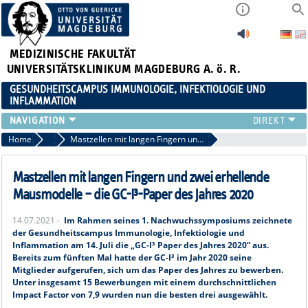
MEDIZINISCHE FAKULTÄT
UNIVERSITÄTSKLINIKUM MAGDEBURG A. ö. R.
GESUNDHEITSCAMPUS IMMUNOLOGIE, INFEKTIOLOGIE UND
INFLAMMATION
ÜBER UNS
Home
Paper d. Jahres
Mastzellen mit langen Fingern und zwei erhellende Mausmodelle
MITGLIEDER
PAPER D. JAHRES
Mastzellen mit langen Fingern und zwei erhellende
AKTUELLES
Mausmodelle – die GC-I³-Paper des Jahres 2020
YOUNG ACADEMY
14.07.2021 -
Im Rahmen seines 1. Nachwuchssymposiums zeichnete
VERANSTALTUNGEN
der Gesundheitscampus Immunologie, Infektiologie und
LINKS
Inflammation am 14. Juli die „GC-I³ Paper des Jahres 2020“ aus.
Bereits zum fünften Mal hatte der GC-I³ im Jahr 2020 seine
KONTAKT
Mitglieder aufgerufen, sich um das Paper des Jahres zu bewerben.
Unter insgesamt 15 Bewerbungen mit einem durchschnittlichen
Impact Factor von 7,9 wurden nun die besten drei ausgewählt.