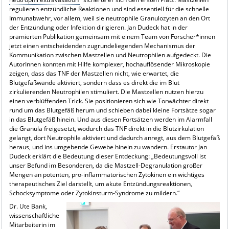
regulieren entzündliche Reaktionen und sind essentiell für die schnelle
Immunabwehr, vor allem, weil sie neutrophile Granulozyten an den Ort
der Entzündung oder Infektion dirigieren. Jan Dudeck hat in der
prämierten Publikation gemeinsam mit einem Team von Forscher*innen
jetzt einen entscheidenden zugrundeliegenden Mechanismus der
Kommunikation zwischen Mastzellen und Neutrophilen aufgedeckt. Die
AutorInnen konnten mit Hilfe komplexer, hochauflösender Mikroskopie
zeigen, dass das TNF der Mastzellen nicht, wie erwartet, die
Blutgefäßwände aktiviert, sondern dass es direkt die im Blut
zirkulierenden Neutrophilen stimuliert. Die Mastzellen nutzen hierzu
einen verblüffenden Trick. Sie positionieren sich wie Torwächter direkt
rund um das Blutgefäß herum und schieben dabei kleine Fortsätze sogar
in das Blutgefäß hinein. Und aus diesen Fortsätzen werden im Alarmfall
die Granula freigesetzt, wodurch das TNF direkt in die Blutzirkulation
gelangt, dort Neutrophile aktiviert und dadurch anregt, aus dem Blutgefäß
heraus, und ins umgebende Gewebe hinein zu wandern. Erstautor Jan
Dudeck erklärt die Bedeutung dieser Entdeckung: „Bedeutungsvoll ist
unser Befund im Besonderen, da die Mastzell-Degranulation großer
Mengen an potenten, pro-inflammatorischen Zytokinen ein wichtiges
therapeutisches Ziel darstellt, um akute Entzündungsreaktionen,
Schocksymptome oder Zytokinsturm-Syndrome zu mildern.“
Dr. Ute Bank,
wissenschaftliche
Mitarbeiterin im