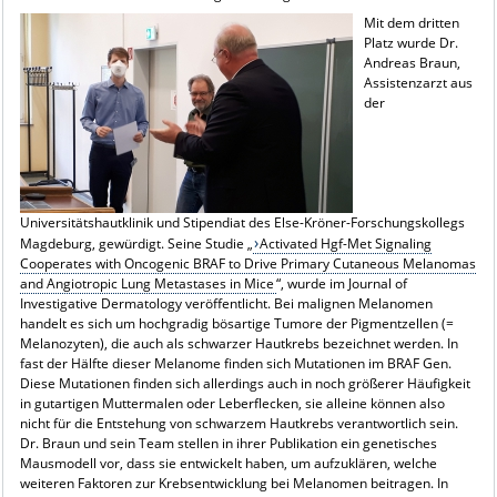
Mit dem dritten
Platz wurde Dr.
Andreas Braun,
Assistenzarzt aus
der
Universitätshautklinik und Stipendiat des Else-Kröner-Forschungskollegs
Magdeburg, gewürdigt. Seine Studie „
Activated Hgf-Met Signaling
Cooperates with Oncogenic BRAF to Drive Primary Cutaneous Melanomas
and Angiotropic Lung Metastases in Mice
“, wurde im Journal of
Investigative Dermatology veröffentlicht. Bei malignen Melanomen
handelt es sich um hochgradig bösartige Tumore der Pigmentzellen (=
Melanozyten), die auch als schwarzer Hautkrebs bezeichnet werden. In
fast der Hälfte dieser Melanome finden sich Mutationen im BRAF Gen.
Diese Mutationen finden sich allerdings auch in noch größerer Häufigkeit
in gutartigen Muttermalen oder Leberflecken, sie alleine können also
nicht für die Entstehung von schwarzem Hautkrebs verantwortlich sein.
Dr. Braun und sein Team stellen in ihrer Publikation ein genetisches
Mausmodell vor, dass sie entwickelt haben, um aufzuklären, welche
weiteren Faktoren zur Krebsentwicklung bei Melanomen beitragen. In