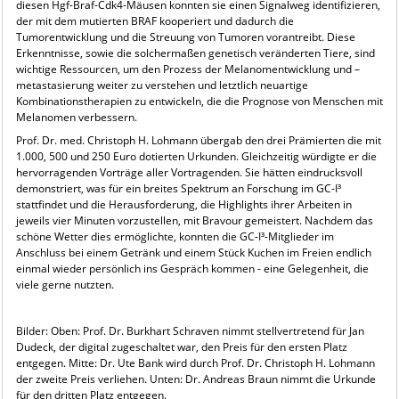
diesen Hgf-Braf-Cdk4-Mäusen konnten sie einen Signalweg identifizieren,
der mit dem mutierten BRAF kooperiert und dadurch die
Tumorentwicklung und die Streuung von Tumoren vorantreibt. Diese
Erkenntnisse, sowie die solchermaßen genetisch veränderten Tiere, sind
wichtige Ressourcen, um den Prozess der Melanomentwicklung und –
metastasierung weiter zu verstehen und letztlich neuartige
Kombinationstherapien zu entwickeln, die die Prognose von Menschen mit
Melanomen verbessern.
Prof. Dr. med. Christoph H. Lohmann übergab den drei Prämierten die mit
1.000, 500 und 250 Euro dotierten Urkunden. Gleichzeitig würdigte er die
hervorragenden Vorträge aller Vortragenden. Sie hätten eindrucksvoll
demonstriert, was für ein breites Spektrum an Forschung im GC-I³
stattfindet und die Herausforderung, die Highlights ihrer Arbeiten in
jeweils vier Minuten vorzustellen, mit Bravour gemeistert. Nachdem das
schöne Wetter dies ermöglichte, konnten die GC-I³-Mitglieder im
Anschluss bei einem Getränk und einem Stück Kuchen im Freien endlich
einmal wieder persönlich ins Gespräch kommen - eine Gelegenheit, die
viele gerne nutzten.
Bilder: Oben: Prof. Dr. Burkhart Schraven nimmt stellvertretend für Jan
Dudeck, der digital zugeschaltet war, den Preis für den ersten Platz
entgegen. Mitte: Dr. Ute Bank wird durch Prof. Dr. Christoph H. Lohmann
der zweite Preis verliehen. Unten: Dr. Andreas Braun nimmt die Urkunde
für den dritten Platz entgegen.