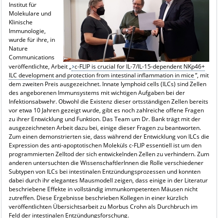
Institut für
Molekulare und
Klinische
Immunologie,
wurde für ihre, in
Nature
Communications
veröffentlichte, Arbeit „
c-FLIP is crucial for IL-7/IL-15-dependent NKp46+
ILC development and protection from intestinal inflammation in mice
“, mit
dem zweiten Preis ausgezeichnet. Innate lymphoid cells (ILCs) sind Zellen
des angeborenen Immunsystems mit wichtigen Aufgaben bei der
Infektionsabwehr. Obwohl die Existenz dieser ortsständigen Zellen bereits
vor etwa 10 Jahren gezeigt wurde, gibt es noch zahlreiche offene Fragen
zu ihrer Entwicklung und Funktion. Das Team um Dr. Bank trägt mit der
ausgezeichneten Arbeit dazu bei, einige dieser Fragen zu beantworten.
Zum einen demonstrierten sie, dass während der Entwicklung von ILCs die
Expression des anti-apoptotischen Moleküls c-FLIP essentiell ist um den
programmierten Zelltod der sich entwickelnden Zellen zu verhindern. Zum
anderen untersuchten die WissenschaftlerInnen die Rolle verschiedener
Subtypen von ILCs bei intestinalen Entzündungsprozessen und konnten
dabei durch ihr elegantes Mausmodell zeigen, dass einige in der Literatur
beschriebene Effekte in vollständig immunkompetenten Mäusen nicht
zutreffen. Diese Ergebnisse beschrieben Kollegen in einer kürzlich
veröffentlichten Übersichtsarbeit zu Morbus Crohn als Durchbruch im
Feld der intestinalen Entzündungsforschung.