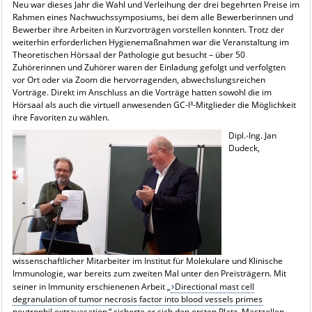
Neu war dieses Jahr die Wahl und Verleihung der drei begehrten Preise im
Rahmen eines Nachwuchssymposiums, bei dem alle Bewerberinnen und
Bewerber ihre Arbeiten in Kurzvorträgen vorstellen konnten. Trotz der
weiterhin erforderlichen Hygienemaßnahmen war die Veranstaltung im
Theoretischen Hörsaal der Pathologie gut besucht – über 50
Zuhörerinnen und Zuhörer waren der Einladung gefolgt und verfolgten
vor Ort oder via Zoom die hervorragenden, abwechslungsreichen
Vorträge. Direkt im Anschluss an die Vorträge hatten sowohl die im
Hörsaal als auch die virtuell anwesenden GC-I³-Mitglieder die Möglichkeit
ihre Favoriten zu wählen.
Dipl.-Ing. Jan
Dudeck,
wissenschaftlicher Mitarbeiter im Institut für Molekulare und Klinische
Immunologie, war bereits zum zweiten Mal unter den Preisträgern. Mit
seiner in Immunity erschienenen Arbeit „
Directional mast cell
degranulation of tumor necrosis factor into blood vessels primes
neutrophil extravasation
“ sicherte er sich den ersten Platz. Mastzellen