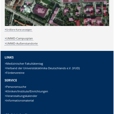
Größere Karte anzeigen
UMMD-Campusplan
Sicherheitsabfrage:
UMMD-Außenstandorte
LINKS
Medizinischer Fakultätentag
Lösung:
Verband der Universitätsklinika Deutschlands e.V. (VUD)
Fördervereine
SERVICE
Personensuche
Kliniken/Institute/Einrichtungen
Veranstaltungskalender
Informationsmaterial