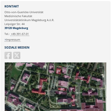
Sie können eine Nachricht versenden an:
Webmaster
Institut für Molekulare und
KONTAKT
Klinische Immunologie
Ihre E-Mailadresse:
Otto-von-Guericke-Universität
Leipziger Str. 44, Haus 26
Medizinische Fakultät
39120 Magdeburg
Universitätsklinikum Magdeburg A.ö.R.
Ihr Anliegen:
Leipziger Str. 44
naz.sueruecue@med.ovgu.de
39120 Magdeburg
Tel.:
+49-391-67-01
Impressum
SOZIALE MEDIEN