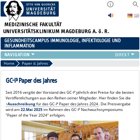
MEDIZINISCHE FAKULTÄT
UNIVERSITÄTSKLINIKUM MAGDEBURG A. ö. R.
GESUNDHEITSCAMPUS IMMUNOLOGIE, INFEKTIOLOGIE UND
INFLAMMATION
ÜBER UNS
Home
Paper d. Jahres
MITGLIEDER
PAPER D. JAHRES
GC-I³ Paper des Jahres
AKTUELLES
Seit 2016 vergibt der Vorstand des GC-I³ jährlich drei Preise für die besten
YOUNG ACADEMY
Veröffentlichungen aus den Reihen seiner Mitglieder. Hier finden Sie die
VERANSTALTUNGEN
Ausschreibung
für das GC-I³ Paper des Jahres 2024
. Die Preisvergabe
wird am
22.Mai 2025
im Rahmen des GC-I³ Nachwuchssymposiums
LINKS
"Paper of the Year 2024" erfolgen.
KONTAKT