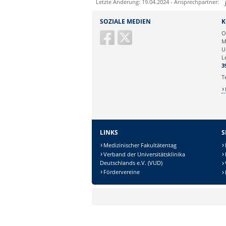
Letzte Änderung: 19.04.2024 - Ansprechpartner:
Sie können eine Nachricht versenden an:
SOZIALE MEDIEN
K
Ihre E-Mailadresse:
O
M
U
Ihr Anliegen:
L
3
T
LINKS
S
Medizinischer Fakultätentag
Verband der Universitätsklinika
Deutschlands e.V. (VUD)
Sicherheitsabfrage:
Fördervereine