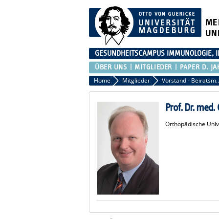
ME
UN
GESUNDHEITSCAMPUS IMMUNOLOGIE, I
ÜBER UNS
MITGLIEDER
PAPER D. JA
Home
Mitglieder
Vorstand - Beirats
Prof. Dr. med
Orthopädische Unive