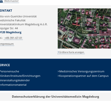
Webmaster
Webmaster
ONTAKT
tto-von-Guericke-Universität
edizinische Fakultät
niversitätsklinikum Magdeburg A.ö.R.
eipziger Str. 44
9120 Magdeburg
el.:
+49-391-67-01
Impressum
Größere Karte anzeigen
ERVICE
Personensuche
Medizinisches Versorgungszentrum
Kliniken/Institute/Einrichtungen
Kooperationspartner auf dem Campus
Veranstaltungskalender
Informationsmaterial
Datenschutzerklärung der Universitätsmedizin Magdeburg