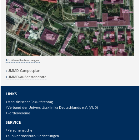
Sicherheitsabfrage:
Lösung:
Größere Karte anzeigen
UMMD-Campusplan
UMMD-Außenstandorte
LINKS
Medizinischer Fakultätentag
Verband der Universitätsklinika Deutschlands e.V. (VUD)
Fördervereine
SERVICE
Personensuche
Kliniken/Institute/Einrichtungen