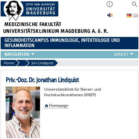
MEDIZINISCHE FAKULTÄT
UNIVERSITÄTSKLINIKUM MAGDEBURG A. ö. R.
GESUNDHEITSCAMPUS IMMUNOLOGIE, INFEKTIOLOGIE UND
INFLAMMATION
ÜBER UNS
Home
Unsere Mitglieder
Jon Lindquist
MITGLIEDER
PAPER D. JAHRES
Priv.-Doz. Dr. Jonathan Lindquist
AKTUELLES
Universitätsklinik für Nieren- und
YOUNG ACADEMY
Hochdruckkrankheiten (KNEP)
VERANSTALTUNGEN
Homepage
LINKS
KONTAKT