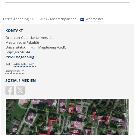
Letzte Änderung: 06.11.2023 - Ansprechpartner:
Webmaster
Sie können eine Nachricht versenden an:
Webmaster
KONTAKT
Ihre E-Mailadresse:
Otto-von-Guericke-Universität
Medizinische Fakultät
Universitätsklinikum Magdeburg A.ö.R.
Ihr Anliegen:
Leipziger Str. 44
39120 Magdeburg
Tel.:
+49-391-67-01
Impressum
SOZIALE MEDIEN