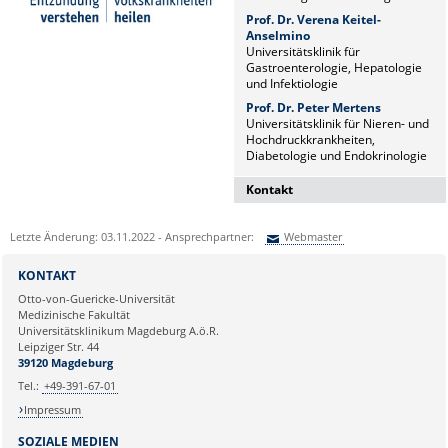
Prof. Dr. Verena Keitel-
Anselmino
Universitätsklinik für
Gastroenterologie, Hepatologie
und Infektiologie
Prof. Dr. Peter Mertens
Universitätsklinik für Nieren- und
Hochdruckkrankheiten,
Diabetologie und Endokrinologie
Kontakt
Dr. Naz Sürücü
Letzte Änderung: 03.11.2022 - Ansprechpartner:
Webmaster
Wissenschaftskoordinatorin
Sie können eine Nachricht versenden an:
Webmaster
Institut für Molekulare und
KONTAKT
Klinische Immunologie
Ihre E-Mailadresse:
Otto-von-Guericke-Universität
Leipziger Str. 44, Haus 26
Medizinische Fakultät
39120 Magdeburg
Universitätsklinikum Magdeburg A.ö.R.
Ihr Anliegen:
Leipziger Str. 44
naz.sueruecue@med.ovgu.de
39120 Magdeburg
Tel.:
+49-391-67-01
Impressum
SOZIALE MEDIEN