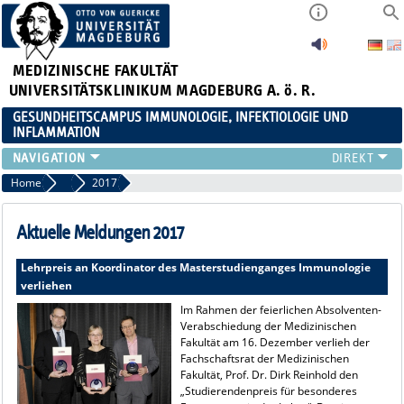
MEDIZINISCHE FAKULTÄT
UNIVERSITÄTSKLINIKUM MAGDEBURG A. ö. R.
GESUNDHEITSCAMPUS IMMUNOLOGIE, INFEKTIOLOGIE UND
INFLAMMATION
ÜBER UNS
Home
Aktuelles
2017
MITGLIEDER
PAPER D. JAHRES
Aktuelle Meldungen 2017
AKTUELLES
Lehrpreis an Koordinator des Masterstudienganges Immunologie
YOUNG ACADEMY
verliehen
VERANSTALTUNGEN
Im Rahmen der feierlichen Absolventen-
LINKS
Verabschiedung der Medizinischen
KONTAKT
Fakultät am 16. Dezember verlieh der
Fachschaftsrat der Medizinischen
Fakultät, Prof. Dr. Dirk Reinhold den
„Studierendenpreis für besonderes