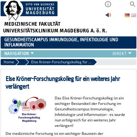
MEDIZINISCHE FAKULTÄT
UNIVERSITÄTSKLINIKUM MAGDEBURG A. ö. R.
GESUNDHEITSCAMPUS IMMUNOLOGIE, INFEKTIOLOGIE UND
INFLAMMATION
ÜBER UNS
Home
2017
Else Kröner-Forschungskolleg für ein weiteres Jahr verlängert
MITGLIEDER
PAPER D. JAHRES
Else Kröner-Forschungskolleg für ein weiteres Jahr
AKTUELLES
verlängert
YOUNG ACADEMY
Das
Else Kröner-Forschungskolleg
ist ein
VERANSTALTUNGEN
wichtiger Bestandteil der Forschung im
LINKS
Gesundheitscampus Immunologie,
Infektiologie und Inflammation - es wurde
KONTAKT
nun erfolgreich für ein weiteres Jahr
verlängert!
Die medizinische Forschung ist ein wichtiger Baustein der