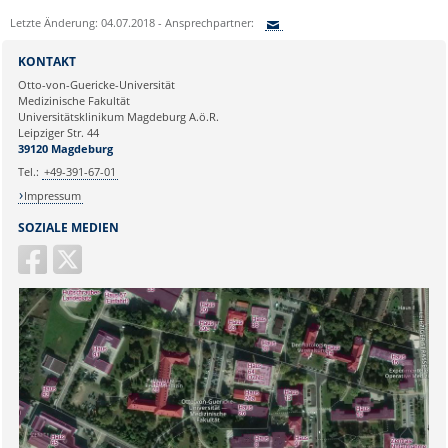
Letzte Änderung: 04.07.2018 - Ansprechpartner:
Sie können eine Nachricht versenden an:
KONTAKT
Ihre E-Mailadresse:
Otto-von-Guericke-Universität
Medizinische Fakultät
Universitätsklinikum Magdeburg A.ö.R.
Ihr Anliegen:
Leipziger Str. 44
39120 Magdeburg
Tel.:
+49-391-67-01
Impressum
SOZIALE MEDIEN