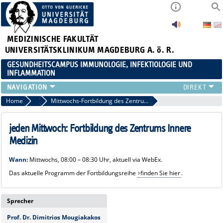
MEDIZINISCHE FAKULTÄT
UNIVERSITÄTSKLINIKUM MAGDEBURG A. ö. R.
GESUNDHEITSCAMPUS IMMUNOLOGIE, INFEKTIOLOGIE UND
INFLAMMATION
ÜBER UNS
Home
Veranstaltungen
Mittwochs-Fortbildung des Zentrums Innere Medizin
MITGLIEDER
PAPER D. JAHRES
jeden Mittwoch: Fortbildung des Zentrums Innere
AKTUELLES
Medizin
YOUNG ACADEMY
Wann:
Mittwochs, 08:00 – 08:30 Uhr, aktuell via WebEx.
VERANSTALTUNGEN
Das aktuelle Programm der Fortbildungsreihe
finden Sie hier
.
LINKS
KONTAKT
Sprecher
Prof. Dr. Dimitrios Mougiakakos