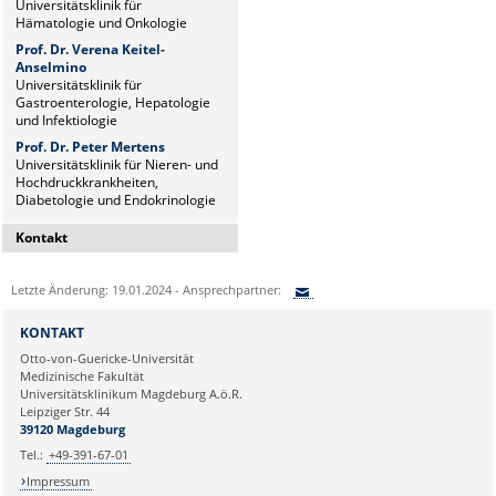
Universitätsklinik für
Hämatologie und Onkologie
Prof. Dr. Verena Keitel-
Anselmino
Universitätsklinik für
Gastroenterologie, Hepatologie
und Infektiologie
Prof. Dr. Peter Mertens
Universitätsklinik für Nieren- und
Hochdruckkrankheiten,
Diabetologie und Endokrinologie
Kontakt
Dr. Naz Sürücü
Letzte Änderung: 19.01.2024 - Ansprechpartner:
Wissenschaftskoordinatorin
Sie können eine Nachricht versenden an:
Institut für Molekulare und
KONTAKT
Klinische Immunologie
Ihre E-Mailadresse:
Otto-von-Guericke-Universität
Leipziger Str. 44, Haus 26
Medizinische Fakultät
39120 Magdeburg
Universitätsklinikum Magdeburg A.ö.R.
Ihr Anliegen:
Leipziger Str. 44
naz.sueruecue@med.ovgu.de
39120 Magdeburg
Tel.:
+49-391-67-01
Impressum