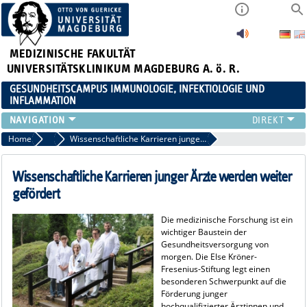
MEDIZINISCHE FAKULTÄT
UNIVERSITÄTSKLINIKUM MAGDEBURG A. ö. R.
GESUNDHEITSCAMPUS IMMUNOLOGIE, INFEKTIOLOGIE UND
INFLAMMATION
ÜBER UNS
Home
2018
Wissenschaftliche Karrieren junger Ärzte werden weiter gefördert
MITGLIEDER
PAPER D. JAHRES
Wissenschaftliche Karrieren junger Ärzte werden weiter
AKTUELLES
gefördert
YOUNG ACADEMY
Die medizinische Forschung ist ein
VERANSTALTUNGEN
wichtiger Baustein der
LINKS
Gesundheitsversorgung von
morgen. Die Else Kröner-
KONTAKT
Fresenius-Stiftung legt einen
besonderen Schwerpunkt auf die
Förderung junger
hochqualifizierter Ärztinnen und