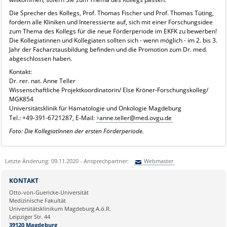
Die Sprecher des Kollegs, Prof. Thomas Fischer und Prof. Thomas Tüting,
fordern alle Kliniken und Interessierte auf, sich mit einer Forschungsidee
zum Thema des Kollegs für die neue Förderperiode im EKFK zu bewerben!
Die Kollegiatinnen und Kollegiaten sollten sich - wenn möglich - im 2. bis 3.
Jahr der Facharztausbildung befinden und die Promotion zum Dr. med.
abgeschlossen haben.
Kontakt:
Dr. rer. nat. Anne Teller
Wissenschaftliche Projektkoordinatorin/ Else Kröner-Forschungskolleg/
MGK854
Universitätsklinik für Hämatologie und Onkologie Magdeburg
Tel.: +49-391-6721287, E-Mail:
anne.teller@med.ovgu.de
Foto: Die KollegiatInnen der ersten Förderperiode.
Letzte Änderung: 09.11.2020 - Ansprechpartner:
Webmaster
Sie können eine Nachricht versenden an:
Webmaster
KONTAKT
Ihre E-Mailadresse:
Otto-von-Guericke-Universität
Medizinische Fakultät
Universitätsklinikum Magdeburg A.ö.R.
Ihr Anliegen:
Leipziger Str. 44
39120 Magdeburg