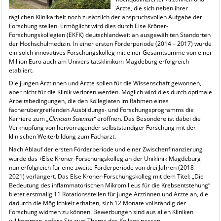
Ärzte, die sich neben ihrer
täglichen Klinikarbeit noch zusätzlich der anspruchsvollen Aufgabe der
Forschung stellen. Ermöglicht wird dies durch Else Kröner-
Forschungskollegien (EKFK) deutschlandweit an ausgewählten Standorten
der Hochschulmedizin. In einer ersten Förderperiode (2014 – 2017) wurde
ein solch innovatives Forschungskolleg mit einer Gesamtsumme von einer
Million Euro
auch am Universitätsklinikum Magdeburg erfolgreich
etabliert.
Die jungen Ärztinnen und Ärzte sollen für die Wissenschaft gewonnen,
aber nicht für die Klinik verloren werden. Möglich wird dies durch optimale
Arbeitsbedingungen, die den Kollegiaten im Rahmen eines
fächerübergreifenden Ausbildungs- und Forschungsprogramms die
Karriere zum
„Clinician Scientist“
eröffnen. Das Besondere ist dabei die
Verknüpfung von hervorragender selbstständiger Forschung mit der
klinischen Weiterbildung zum Facharzt.
Nach Ablauf der ersten Förderperiode und einer Zwischenfinanzierung
wurde das
Else Kröner-Forschungskolleg an der Uniklinik Magdeburg
nun erfolgreich für eine zweite Förderperiode von drei Jahren (2018 -
2021) verlängert. Das Else Kröner-Forschungskolleg mit dem Titel: „Die
Bedeutung des inflammatorischen Mikromilieus für die Krebsentstehung“
bietet erstmalig 11 Rotationsstellen für junge Ärztinnen und Ärzte an, die
dadurch die Möglichkeit erhalten, sich 12 Monate vollständig der
Forschung widmen zu können. Bewerbungen sind aus allen Kliniken
willkommen, sofern Sie zum Thema des Kollegs passen.