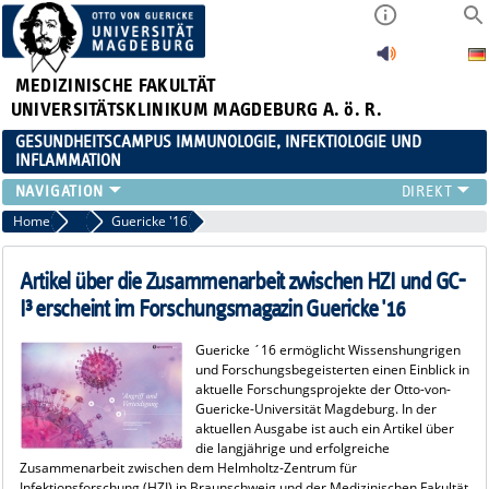
MEDIZINISCHE FAKULTÄT
UNIVERSITÄTSKLINIKUM MAGDEBURG A. ö. R.
GESUNDHEITSCAMPUS IMMUNOLOGIE, INFEKTIOLOGIE UND
INFLAMMATION
ÜBER UNS
Home
2016
Guericke '16
MITGLIEDER
PAPER D. JAHRES
Artikel über die Zusammenarbeit zwischen HZI und GC-
AKTUELLES
I³ erscheint im Forschungsmagazin Guericke '16
YOUNG ACADEMY
Guericke ´16 ermöglicht Wissenshungrigen
VERANSTALTUNGEN
und Forschungsbegeisterten einen Einblick in
LINKS
aktuelle Forschungsprojekte der Otto-von-
Guericke-Universität Magdeburg. In der
KONTAKT
aktuellen Ausgabe ist auch ein Artikel über
die langjährige und erfolgreiche
Zusammenarbeit zwischen dem Helmholtz-Zentrum für
Infektionsforschung (HZI) in Braunschweig und der Medizinischen Fakultät