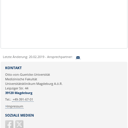
Letzte Änderung: 20.02.2019 - Ansprechpartner:
Sie können eine Nachricht versenden an:
KONTAKT
Ihre E-Mailadresse:
Otto-von-Guericke-Universität
Medizinische Fakultät
Universitätsklinikum Magdeburg A.ö.R.
Ihr Anliegen:
Leipziger Str. 44
39120 Magdeburg
Tel.:
+49-391-67-01
Impressum
SOZIALE MEDIEN