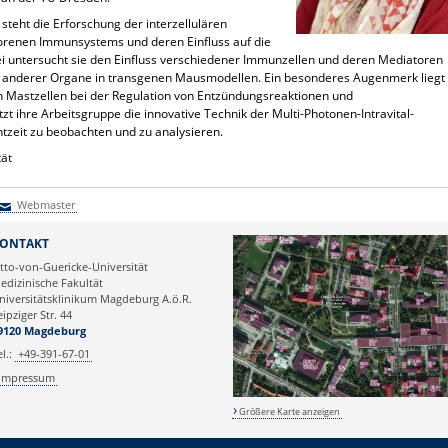
steht die Erforschung der interzellulären
renen Immunsystems und deren Einfluss auf die
i untersucht sie den Einfluss verschiedener Immunzellen und deren Mediatoren
d anderer Organe in transgenen Mausmodellen. Ein besonderes Augenmerk liegt
on Mastzellen bei der Regulation von Entzündungsreaktionen und
ihre Arbeitsgruppe die innovative Technik der Multi-Photonen-Intravital-
chtzeit zu beobachten und zu analysieren.
tät
Webmaster
Webmaster
ONTAKT
tto-von-Guericke-Universität
edizinische Fakultät
niversitätsklinikum Magdeburg A.ö.R.
eipziger Str. 44
9120 Magdeburg
el.:
+49-391-67-01
Impressum
Größere Karte anzeigen