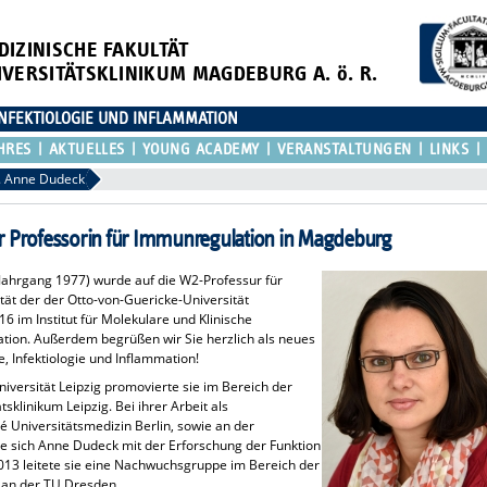
DIZINISCHE FAKULTÄT
IVERSITÄTSKLINIKUM MAGDEBURG A. ö. R.
NFEKTIOLOGIE UND INFLAMMATION
HRES
AKTUELLES
YOUNG ACADEMY
VERANSTALTUNGEN
LINKS
. Anne Dudeck
r Professorin für Immunregulation in Magdeburg
, Jahrgang 1977) wurde auf die W2-Professur für
ät der der Otto-von-Guericke-Universität
6 im Institut für Molekulare und Klinische
ion. Außerdem begrüßen wir Sie herzlich als neues
 Infektiologie und Inflammation!
versität Leipzig promovierte sie im Bereich der
klinikum Leipzig. Bei ihrer Arbeit als
té Universitätsmedizin Berlin, sowie an der
e sich Anne Dudeck mit der Erforschung der Funktion
013 leitete sie eine Nachwuchsgruppe im Bereich der
e an der TU Dresden.