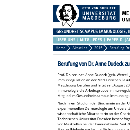
ME
UN
GESUNDHEITSCAMPUS IMMUNOLOGIE, I
ÜBER UNS
MITGLIEDER
PAPER D. JA
Home
Aktuelles
2016
Berufung Dr
Berufung von Dr. Anne Dudeck zu
Prof. Dr. rer. nat. Anne Dudeck (geb. Wetzel
Immunregulation an der Medizinischen Fakult
Magdeburg berufen und leitet seit August 201
Immunologie die Arbeitsgruppe Immunregulat
Mitglied im Gesundheitscampus Immunologie,
Nach ihrem Studium der Biochemie an der Uni
experimentellen Dermatologie am Universitäts
wissenschaftliche Mitarbeiterin an der Chari
Technischen Universität Dresden beschäftigt
von Mastzellen bei der Immunabwehr. Seit 2
Mastzellbiologie am Institut für Immunologi