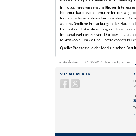
Im Fokus ihres wissenschaftlichen Interesses 
Kommunikation von Immunzellen des angebo
Induktion der adaptiven Immunantwort. Dabe
auf entzündliche Erkrankungen der Haut un
hier auf der Entschlüsselung der Funktion v
Immunabwehrprozessen. Darüber hinaus nutzt 
Mikroskopie, um Zell-Zell-Interaktionen in E
Quelle: Pressestelle der Medizinischen Fakul
Letzte Änderung: 01.06.2017 - Ansprechpartner:
Sie können eine Nachricht versenden an:
SOZIALE MEDIEN
K
Ihre E-Mailadresse:
O
M
U
Ihr Anliegen:
L
3
T