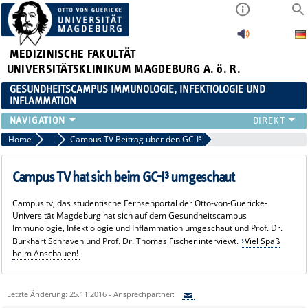
MEDIZINISCHE FAKULTÄT
UNIVERSITÄTSKLINIKUM MAGDEBURG A. ö. R.
GESUNDHEITSCAMPUS IMMUNOLOGIE, INFEKTIOLOGIE UND
INFLAMMATION
ÜBER UNS
Home
2015
Campus TV Beitrag über den GC-I³
MITGLIEDER
PAPER D. JAHRES
Campus TV hat sich beim GC-I³ umgeschaut
AKTUELLES
Campus tv, das studentische Fernsehportal der Otto-von-Guericke-
YOUNG ACADEMY
Universität Magdeburg hat sich auf dem Gesundheitscampus
VERANSTALTUNGEN
Immunologie, Infektiologie und Inflammation umgeschaut und Prof. Dr.
Burkhart Schraven und Prof. Dr. Thomas Fischer interviewt.
Viel Spaß
LINKS
beim Anschauen!
KONTAKT
Letzte Änderung: 25.11.2016 - Ansprechpartner: