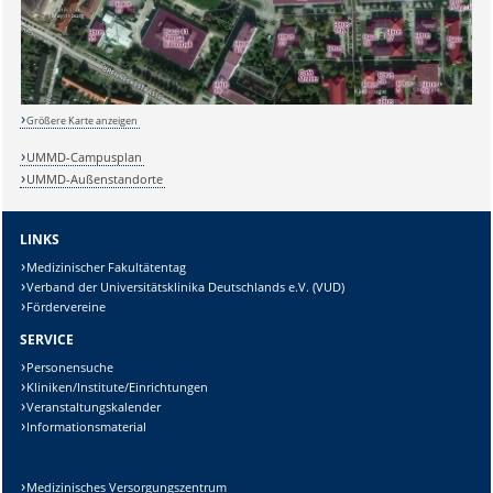
Lösung:
Größere Karte anzeigen
UMMD-Campusplan
UMMD-Außenstandorte
LINKS
Medizinischer Fakultätentag
Verband der Universitätsklinika Deutschlands e.V. (VUD)
Fördervereine
SERVICE
Personensuche
Kliniken/Institute/Einrichtungen
Veranstaltungskalender
Informationsmaterial
Medizinisches Versorgungszentrum