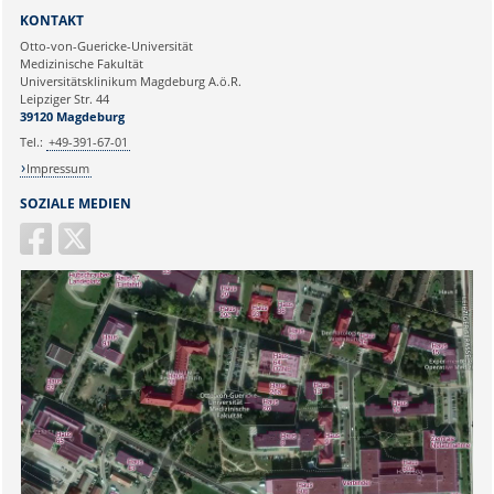
Sie können eine Nachricht versenden an:
KONTAKT
Ihre E-Mailadresse:
Otto-von-Guericke-Universität
Medizinische Fakultät
Universitätsklinikum Magdeburg A.ö.R.
Ihr Anliegen:
Leipziger Str. 44
39120 Magdeburg
Tel.:
+49-391-67-01
Impressum
SOZIALE MEDIEN
Sicherheitsabfrage: