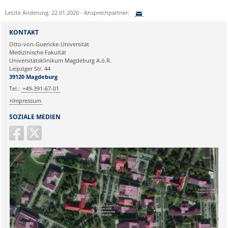
Dr. Naz Sürücü
Letzte Änderung: 22.01.2020 - Ansprechpartner:
Wissenschaftskoordinatorin
Sie können eine Nachricht versenden an:
Institut für Molekulare und
KONTAKT
Klinische Immunologie
Ihre E-Mailadresse:
Otto-von-Guericke-Universität
Leipziger Str. 44, Haus 26
Medizinische Fakultät
39120 Magdeburg
Universitätsklinikum Magdeburg A.ö.R.
Ihr Anliegen:
Leipziger Str. 44
naz.sueruecue@med.ovgu.de
39120 Magdeburg
Tel.:
+49-391-67-01
Impressum
SOZIALE MEDIEN