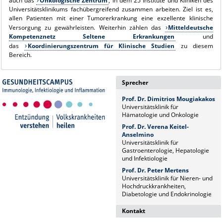
auch das
Onkologische Zentrum
, in dem 25 Institute und Kliniken des
Universitätsklinikums fachübergreifend zusammen arbeiten. Ziel ist es,
allen Patienten mit einer Tumorerkrankung eine exzellente klinische
Versorgung zu gewährleisten. Weiterhin zählen das
Mitteldeutsche
Kompetenznetz Seltene Erkrankungen
und
das
Koordinierungszentrum für Klinische Studien
zu diesem
Bereich.
Sprecher
Prof. Dr. Dimitrios Mougiakakos
Universitätsklinik für
Hämatologie und Onkologie
Prof. Dr. Verena Keitel-
Anselmino
Universitätsklinik für
Gastroenterologie, Hepatologie
und Infektiologie
Prof. Dr. Peter Mertens
Universitätsklinik für Nieren- und
Hochdruckkrankheiten,
Diabetologie und Endokrinologie
Kontakt