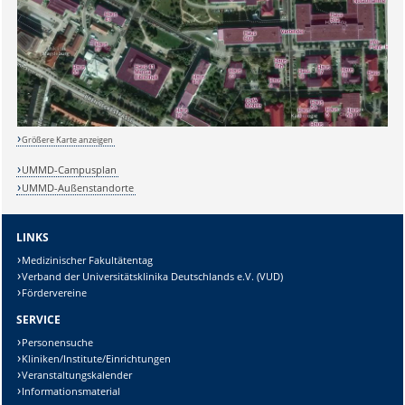
Größere Karte anzeigen
UMMD-Campusplan
Sicherheitsabfrage:
UMMD-Außenstandorte
LINKS
Medizinischer Fakultätentag
Verband der Universitätsklinika Deutschlands e.V. (VUD)
Lösung:
Fördervereine
SERVICE
Personensuche
Kliniken/Institute/Einrichtungen
Veranstaltungskalender
Informationsmaterial