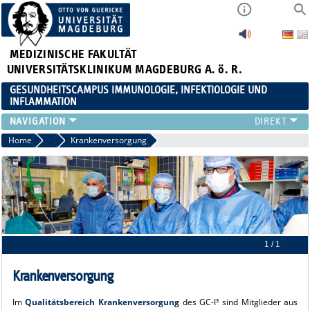
MEDIZINISCHE FAKULTÄT
UNIVERSITÄTSKLINIKUM MAGDEBURG A. ö. R.
GESUNDHEITSCAMPUS IMMUNOLOGIE, INFEKTIOLOGIE UND
INFLAMMATION
ÜBER UNS
Home
Über uns
Krankenversorgung
MITGLIEDER
PAPER D. JAHRES
AKTUELLES
YOUNG ACADEMY
VERANSTALTUNGEN
LINKS
1 / 1
KONTAKT
Krankenversorgung
Im
Qualitätsbereich Krankenversorgung
des GC-I³ sind Mitglieder aus