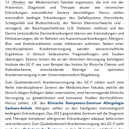
12
Kliniken
der Medizinischen Fakultät organisiert, die sich mit der
Prävention, Diagnostik und Therapie akuter wie chronischer
Erkrankungen entzündlicher Genese beschäftigen. Hierzu zählen
entzündlich bedingte Erkrankungen des Gefäßsystems (Herzinfarkt,
Schlaganfall und Bluthochdruck), der Nieren (Nierenschwäche und -
versagen), der Bauchspeicheldrüse (z.B. Diabetes mellitus) und des
Darms (entzündliche Darmerkrankungen) ebenso wie Entzündungen und
Fehlsteuerungen, die im Rahmen von Autoimmunerkrankungen, Allergien,
Blut- und Krebskrankheiten sowie Infektionen auftreten. Neben einer
interdisziplinären Krankenversorgung werden wissenschaftliche
Ergebnisse in klinisch bedeutsame Fragestellungen und Studien
übertragen. Ebenso leisten die an der klinischen Versorgung beteiligten
Institute des GC-I³, wie zum Beispiel das Institut für Klinische Chemie und
Pathobiochemie, entscheidende Beiträge zur optimalen
Krankenversorgung in der Universitätsmedizin Magdeburg.
Zum Qualitätsbereich Krankenversorgung des GC-I³ zählen auch eine
Reihe interdisziplinärer Zentren der Medizinischen Fakultät, welche die
klinisch tätigen Kollegen dabei unterstützen, eine hervorragende klinische
Versorgung zu gewährleisten und innovative Studien durchzuführen.
Hierzu zählen, z.B. das
Klinische Kompetenz-Zentrum Allergologie
Sachsen-Anhalt
. Allergien zählen zu den häufigsten immunologisch
bedingten Erkrankungen. Das 2013 gegründete Zentrum will die Diagnose
und Therapie komplexer allergischer Erkrankungen adäquat beforschen
und verbessern. Zum Qualitätsbereich Krankenversorgung des GC-I³ zählt