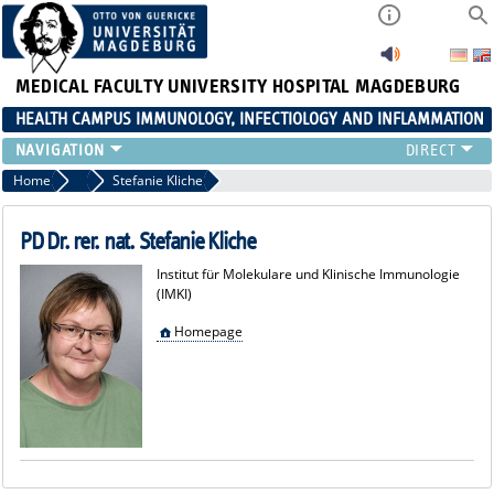
MEDICAL FACULTY
UNIVERSITY HOSPITAL MAGDEBURG
HEALTH CAMPUS IMMUNOLOGY, INFECTIOLOGY AND INFLAMMATION
CURRENT EVENTS
Home
Members
Stefanie Kliche
PAPER OF THE YEAR
ABOUT US
PD Dr. rer. nat. Stefanie Kliche
MEMBERS
Institut für Molekulare und Klinische Immunologie
LINKS
(IMKI)
CONTACT US
Homepage
NEWS