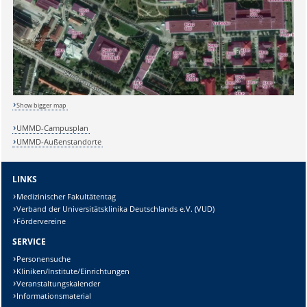
Sicherheitsabfrage:
Lösung:
Show bigger map
UMMD-Campusplan
UMMD-Außenstandorte
LINKS
Medizinischer Fakultätentag
Verband der Universitätsklinika Deutschlands e.V. (VUD)
Fördervereine
SERVICE
Personensuche
Kliniken/Institute/Einrichtungen
Veranstaltungskalender
Informationsmaterial