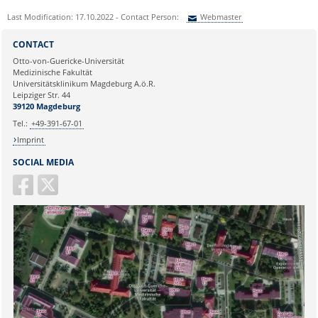
Last Modification: 17.10.2022 - Contact Person:
Webmaster
Sie können eine Nachricht versenden an:
Webmaster
CONTACT
Ihre E-Mailadresse:
Otto-von-Guericke-Universität
Medizinische Fakultät
Universitätsklinikum Magdeburg A.ö.R.
Ihr Anliegen:
Leipziger Str. 44
39120 Magdeburg
Tel.:
+49-391-67-01
Imprint
SOCIAL MEDIA