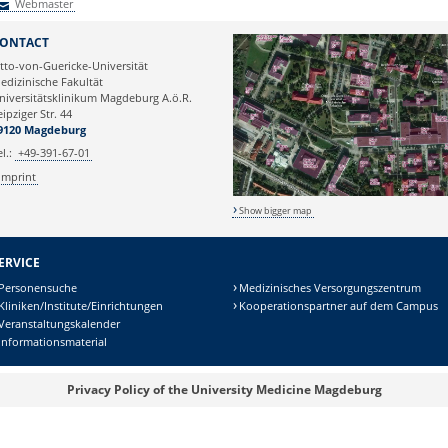
Webmaster
Webmaster
ONTACT
tto-von-Guericke-Universität
edizinische Fakultät
niversitätsklinikum Magdeburg A.ö.R.
eipziger Str. 44
9120 Magdeburg
el.:
+49-391-67-01
Imprint
Show bigger map
ERVICE
Personensuche
Medizinisches Versorgungszentrum
Kliniken/Institute/Einrichtungen
Kooperationspartner auf dem Campus
Veranstaltungskalender
Informationsmaterial
Privacy Policy of the University Medicine Magdeburg