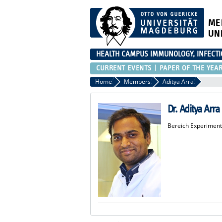
ME
UN
HEALTH CAMPUS IMMUNOLOGY, INFECT
CURRENT EVENTS
PAPER OF THE YEA
Home
Members
Aditya Arra
Dr. Aditya Arra
Bereich Experiment