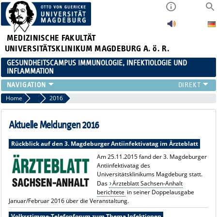
MEDIZINISCHE FAKULTÄT
UNIVERSITÄTSKLINIKUM MAGDEBURG A. ö. R.
GESUNDHEITSCAMPUS IMMUNOLOGIE, INFEKTIOLOGIE UND
INFLAMMATION
ÜBER UNS
Home
Aktuelles
2016
MITGLIEDER
PAPER D. JAHRES
Aktuelle Meldungen 2016
AKTUELLES
Rückblick auf den 3. Magdeburger Antiinfektivatag im Ärzteblatt
YOUNG ACADEMY
Am 25.11.2015 fand der 3. Magdeburger
VERANSTALTUNGEN
Antiinfektivatag des
LINKS
Universitätsklinikums Magdeburg statt.
KONTAKT
Das
Ärzteblatt Sachsen-Anhalt
berichtete
in seiner Doppelausgabe
Januar/Februar 2016 über die Veranstaltung.
Volksstimme-Telefonforum zum Thema Infektionen