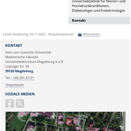
Universitätsklinik für Nieren- und
Hochdruckkrankheiten,
Diabetologie und Endokrinologie
Kontakt
Dr. Naz Sürücü
Letzte Änderung: 03.11.2022 - Ansprechpartner:
Webmaster
Wissenschaftskoordinatorin
Sie können eine Nachricht versenden an:
Webmaster
Institut für Molekulare und
KONTAKT
Klinische Immunologie
Ihre E-Mailadresse:
Otto-von-Guericke-Universität
Leipziger Str. 44, Haus 26
Medizinische Fakultät
39120 Magdeburg
Universitätsklinikum Magdeburg A.ö.R.
Ihr Anliegen:
Leipziger Str. 44
naz.sueruecue@med.ovgu.de
39120 Magdeburg
Tel.:
+49-391-67-01
Impressum
SOZIALE MEDIEN