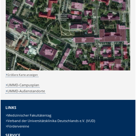
Sicherheitsabfrage:
Größere Karte anzeigen
UMMD-Campusplan
UMMD-Außenstandorte
Lösung:
LINKS
Medizinischer Fakultätentag
Verband der Universitätsklinika Deutschlands e.V. (VUD)
Fördervereine
SERVICE