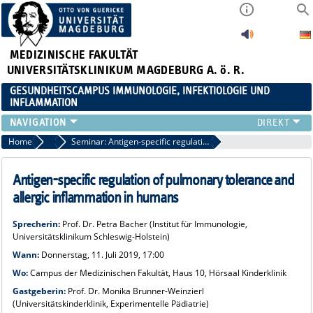
MEDIZINISCHE FAKULTÄT
UNIVERSITÄTSKLINIKUM MAGDEBURG A. ö. R.
GESUNDHEITSCAMPUS IMMUNOLOGIE, INFEKTIOLOGIE UND
INFLAMMATION
ÜBER UNS
Home
Veranstaltungen 2019
Seminar: Antigen-specific regulation of pulmonary tolerance and allergic inflammation in humans
MITGLIEDER
PAPER D. JAHRES
Antigen-specific regulation of pulmonary tolerance and
AKTUELLES
allergic inflammation in humans
YOUNG ACADEMY
Sprecherin:
Prof. Dr. Petra Bacher (Institut für Immunologie,
VERANSTALTUNGEN
Universitätsklinikum Schleswig-Holstein)
LINKS
Wann:
Donnerstag, 11. Juli 2019, 17:00
KONTAKT
Wo:
Campus der Medizinischen Fakultät, Haus 10, Hörsaal Kinderklinik
Gastgeberin:
Prof. Dr. Monika Brunner-Weinzierl
(Universitätskinderklinik, Experimentelle Pädiatrie)