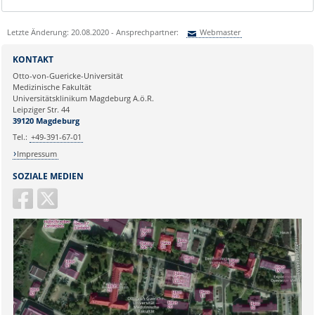
Letzte Änderung: 20.08.2020 - Ansprechpartner:
Webmaster
Sie können eine Nachricht versenden an:
Webmaster
KONTAKT
Ihre E-Mailadresse:
Otto-von-Guericke-Universität
Medizinische Fakultät
Universitätsklinikum Magdeburg A.ö.R.
Ihr Anliegen:
Leipziger Str. 44
39120 Magdeburg
Tel.:
+49-391-67-01
Impressum
SOZIALE MEDIEN